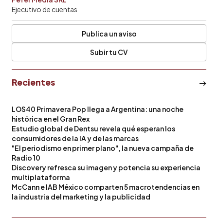
Ejecutivo de cuentas
Publica un aviso
Subir tu CV
Recientes
LOS40 Primavera Pop llega a Argentina: una noche
histórica en el Gran Rex
Estudio global de Dentsu revela qué esperan los
consumidores de la IA y de las marcas
"El periodismo en primer plano", la nueva campaña de
Radio 10
Discovery refresca su imagen y potencia su experiencia
multiplataforma
McCann e IAB México comparten 5 macrotendencias en
la industria del marketing y la publicidad