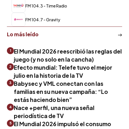
FM 104.3 - Time Radio
FM 104.7 - Gravity
Lo más leído
El Mundial 2026 reescribió las reglas del
1
juego (y no solo en la cancha)
Efecto mundial: Telefe tuvo el mejor
2
julio en la historia de la TV
Babysec y VML conectan con las
3
familias en su nueva campaña: “Lo
estás haciendo bien”
Nace +perfil, una nueva señal
4
periodística de TV
El Mundial 2026 impulsó el consumo
5