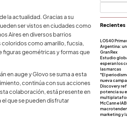
 de la actualidad. Gracias a su
Recientes
 pueden ser vistos en ciudades como
s Aires en diversos barrios
LOS40 Primav
 coloridos como amarillo, fucsia,
Argentina: un
de figuras geométricas y formas que
Gran Rex
Estudio globa
esperan los c
las marcas
tán en auge y Glovo se suma a esta
"El periodism
nueva campañ
imiento, continúa con sus acciones
Discovery ref
sta colaboración, está presente en
potencia su 
multiplataf
 el que se pueden disfrutar
McCann e IAB
macrotendenci
marketing y l