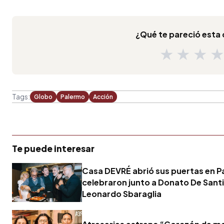
¿Qué te pareció est
★
★
★
Tags:
Globo
Palermo
Acción
Te puede interesar
Casa DEVRÉ abrió sus puertas en P
celebraron junto a Donato De Santi
Leonardo Sbaraglia