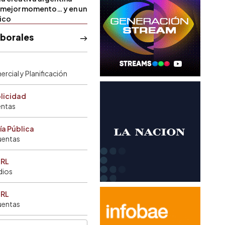
u mejor momento… y en un
tico
aborales
rcial y Planificación
blicidad
entas
ía Pública
uentas
SRL
dios
SRL
uentas