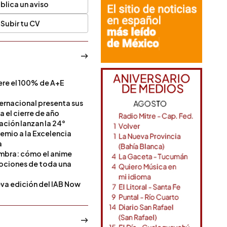
blica un aviso
Subir tu CV
ere el 100% de A+E
a
ternacional presenta sus
a el cierre de año
Nación lanzan la 24°
remio a la Excelencia
a
ombra: cómo el anime
mociones de toda una
va edición del IAB Now