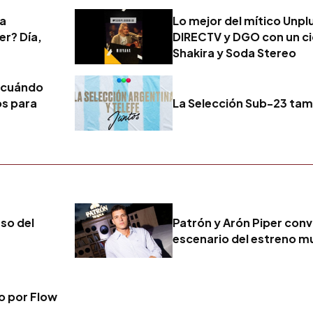
ta
Lo mejor del mítico Unpl
r? Día,
DIRECTV y DGO con un ci
Shakira y Soda Stereo
 cuándo
os para
La Selección Sub-23 tam
eso del
Patrón y Arón Piper convi
escenario del estreno mu
vo por Flow