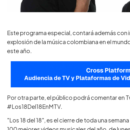
Este programa especial, contará además con i
explosión de la música colombiana en el mundo
este año.
Por otra parte, el público podrá comentar en Twitter junto
#Los18Del18EnMTV.
"Los 18 del 18", es el cierre de toda una sema
100 mejores videos musicales del año, de lunes a