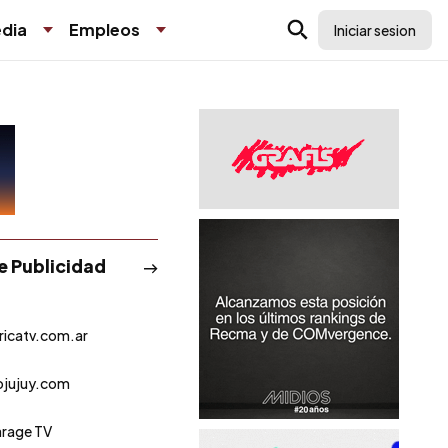
dia
Empleos
Iniciar sesion
de Publicidad
icatv.com.ar
ojujuy.com
arage TV