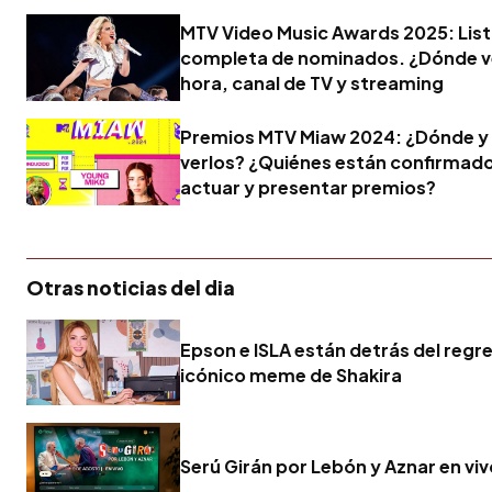
MTV Video Music Awards 2025: Lis
completa de nominados. ¿Dónde ve
hora, canal de TV y streaming
Premios MTV Miaw 2024: ¿Dónde y
verlos? ¿Quiénes están confirmad
actuar y presentar premios?
Otras noticias del dia
Epson e ISLA están detrás del regr
icónico meme de Shakira
Serú Girán por Lebón y Aznar en vi