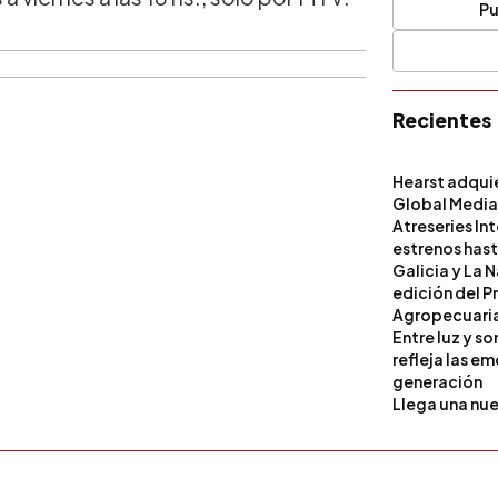
Pu
Recientes
Hearst adqui
Global Medi
Atreseries In
estrenos hast
Galicia y La 
edición del P
Agropecuari
Entre luz y s
refleja las e
generación
Llega una nue