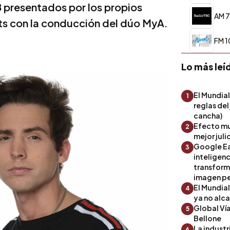
8 presentados por los propios
AM 7
its con la conducción del dúo MyA.
FM 10
Lo más leí
El Mundial
1
reglas del
cancha)
Efecto mu
2
mejor julio
Google Ea
3
inteligenc
transform
imagen pe
El Mundia
4
ya no alc
Global Ví
5
Bellone
La industr
6