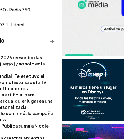
50 - Radio 750
3.1 - Litoral
do
 2026 reescribió las
 juego (y no solo en la
ndial: Telefe tuvo el
 en la historia de la TV
rth incorpora
ia artificial para
ar cualquier lugar en una
rsonalizada
l lo confirmó: la campaña
anza
a Pública suma a Nicole
ia creativa argentina