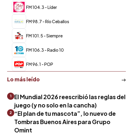
FM 104.3 - Líder
FM 98.7 - Río Ceballos
FM 101.5 - Siempre
FM 106.3 - Radio 10
FM 96.1 - POP
Lo más leído
El Mundial 2026 reescribió las reglas del
1
juego (y no solo en la cancha)
“El plan de tu mascota”, lo nuevo de
2
Tombras Buenos Aires para Grupo
Omint