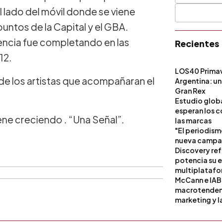
 lado del móvil donde se viene
untos de la Capital y el GBA.
encia fue completando en las
Recientes
12.
LOS40 Primav
de los artistas que acompañaran el
Argentina: un
Gran Rex
Estudio globa
esperan los c
viene creciendo . “Una Señal”.
las marcas
"El periodism
nueva campañ
Discovery ref
potencia su 
multiplataf
McCann e IAB
macrotendenci
marketing y l