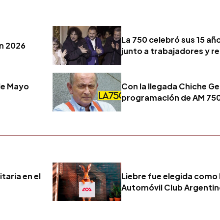
La 750 celebró sus 15 añ
n 2026
junto a trabajadores y r
de Mayo
Con la llegada Chiche Ge
programación de AM 75
taria en el
Liebre fue elegida como 
Automóvil Club Argenti