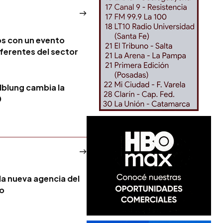
os con un evento
eferentes del sector
lblung cambia la
0
la nueva agencia del
no