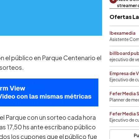
streamer 
Ofertas L
Ibexamedia
Asistente Come
billboard pu
on el público en Parque Centenario el
ejecutivo de v
 sorteos.
Empresa de V
Ejecutivo de c
Fefer Media 
Planner de me
Fefer Media 
 el Parque con un sorteo cada hora
Ejecutivo de c
as 17,50 hs ante escribano público
Pu
odos los cupones que el público fue