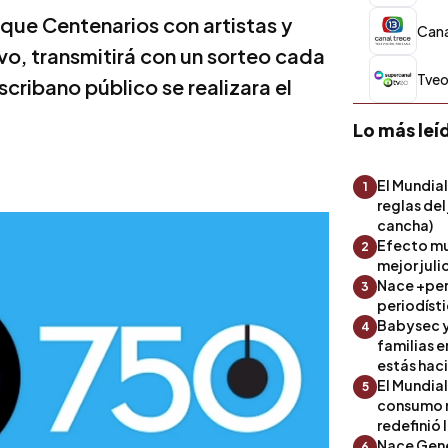
rque Centenarios con artistas y
Canal
vo, transmitirá con un sorteo cada
Tveo
cribano público se realizara el
Lo más leí
El Mundial
1
reglas del
cancha)
Efecto mu
2
mejor julio
Nace +perf
3
periodíst
Babysec y
4
familias 
estás hac
El Mundial
5
consumo 
redefinió 
Nace Gene
6