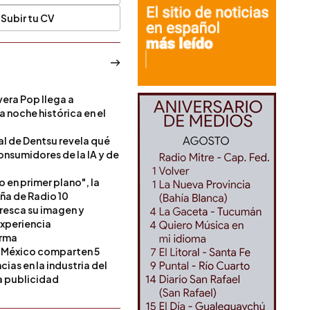
Subir tu CV
era Pop llega a
a noche histórica en el
l de Dentsu revela qué
onsumidores de la IA y de
o en primer plano", la
a de Radio 10
resca su imagen y
experiencia
orma
 México comparten 5
as en la industria del
a publicidad