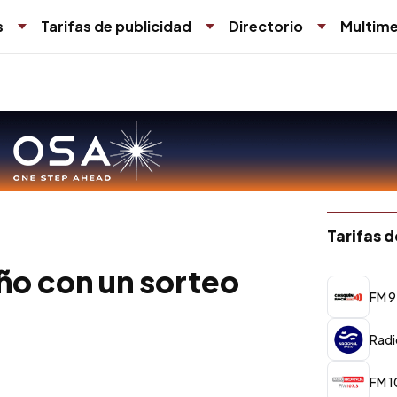
s
Tarifas de publicidad
Directorio
Multime
Tarifas 
año con un sorteo
FM 9
Radi
FM 1