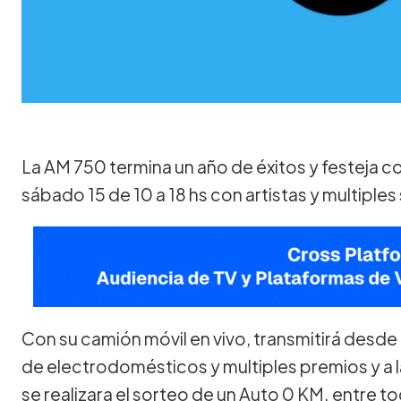
La AM 750 termina un año de éxitos y festeja c
sábado 15 de 10 a 18 hs con artistas y multiples
Con su camión móvil en vivo, transmitirá desde
de electrodomésticos y multiples premios y a l
se realizara el sorteo de un Auto 0 KM. entre t