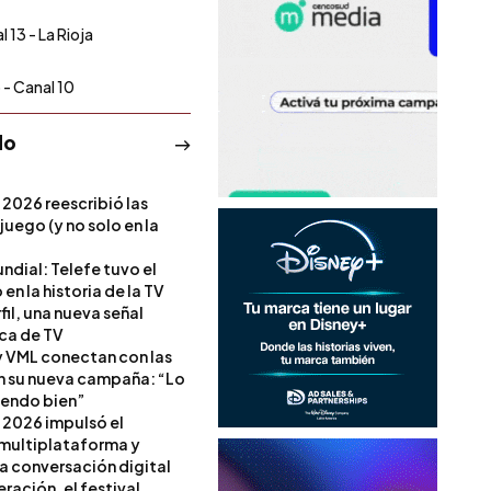
 13 - La Rioja
 - Canal 10
do
 2026 reescribió las
 juego (y no solo en la
ndial: Telefe tuvo el
 en la historia de la TV
il, una nueva señal
ica de TV
 VML conectan con las
en su nueva campaña: “Lo
iendo bien”
 2026 impulsó el
multiplataforma y
la conversación digital
ración, el festival