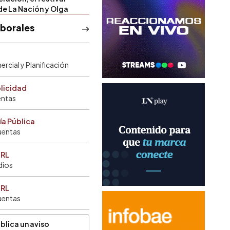
de La Nación y Olga
aborales
rcial y Planificación
blicidad
entas
ía Pública
uentas
SRL
dios
SRL
uentas
blica un aviso