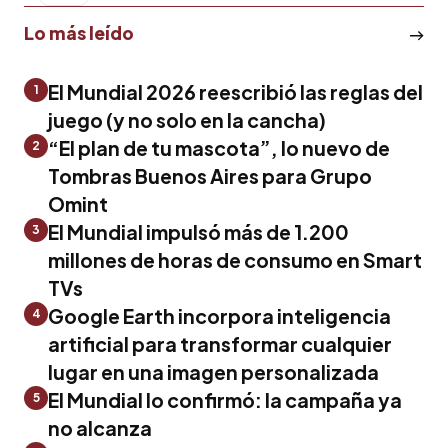
Lo más leído
El Mundial 2026 reescribió las reglas del
1
juego (y no solo en la cancha)
“El plan de tu mascota”, lo nuevo de
2
Tombras Buenos Aires para Grupo
Omint
El Mundial impulsó más de 1.200
3
millones de horas de consumo en Smart
TVs
Google Earth incorpora inteligencia
4
artificial para transformar cualquier
lugar en una imagen personalizada
El Mundial lo confirmó: la campaña ya
5
no alcanza