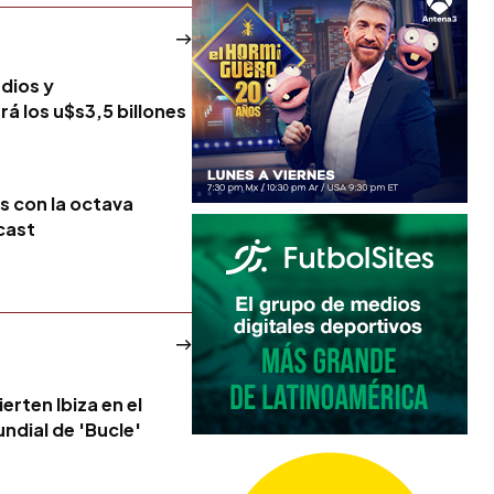
edios y
á los u$s3,5 billones
os con la octava
cast
erten Ibiza en el
ndial de 'Bucle'