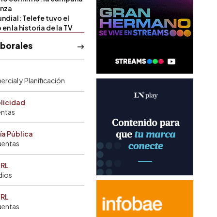
anza
ndial: Telefe tuvo el
 en la historia de la TV
aborales
rcial y Planificación
blicidad
entas
ía Pública
uentas
SRL
dios
SRL
uentas