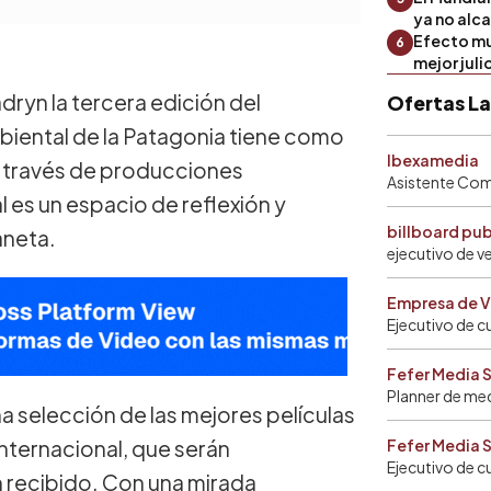
ya no alc
Efecto mu
6
mejor julio
dryn la tercera edición del
Ofertas L
mbiental de la Patagonia tiene como
Ibexamedia
 a través de producciones
Asistente Come
l es un espacio de reflexión y
billboard pu
aneta.
ejecutivo de v
Empresa de V
Ejecutivo de c
Fefer Media 
Planner de me
na selección de las mejores películas
internacional, que serán
Fefer Media 
Ejecutivo de c
 recibido. Con una mirada