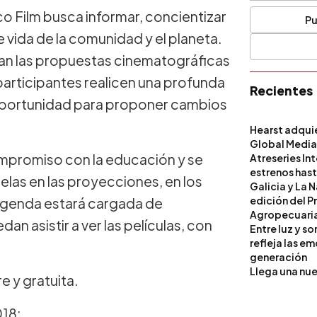
Eco Film busca informar, concientizar
Pu
 vida de la comunidad y el planeta.
ñan las propuestas cinematográficas
participantes realicen una profunda
Recientes
 oportunidad para proponer cambios
Hearst adqui
Global Medi
compromiso con la educación y se
Atreseries In
estrenos hast
elas en las proyecciones, en los
Galicia y La 
edición del P
la agenda estará cargada de
Agropecuari
n asistir a ver las películas, con
Entre luz y s
refleja las e
generación
Llega una nue
e y gratuita.
018: