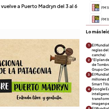
 vuelve a Puerto Madryn del 3 al 6
FM 1
FM 1
Lo más leí
El Mundial
1
reglas del
cancha)
“El plan d
2
de Tombra
Grupo Om
El Mundia
3
millones 
Smart TVs
Google Ea
4
inteligenc
transform
imagen pe
El Mundia
5