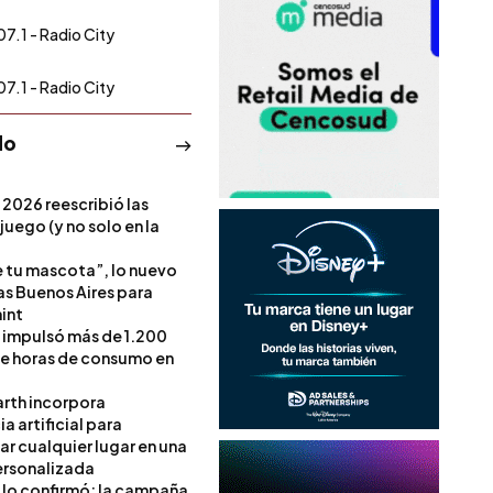
07.1 - Radio City
07.1 - Radio City
do
 2026 reescribió las
 juego (y no solo en la
e tu mascota”, lo nuevo
s Buenos Aires para
int
l impulsó más de 1.200
de horas de consumo en
rth incorpora
ia artificial para
ar cualquier lugar en una
rsonalizada
l lo confirmó: la campaña