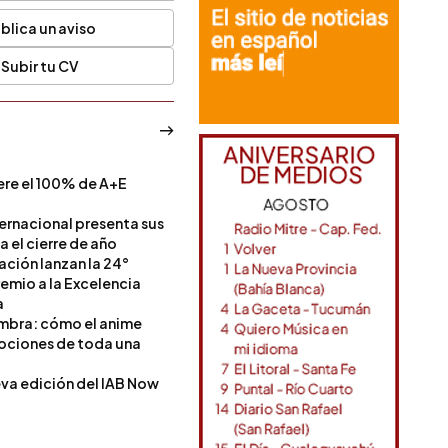
blica un aviso
Subir tu CV
ere el 100% de A+E
a
ternacional presenta sus
a el cierre de año
Nación lanzan la 24°
remio a la Excelencia
a
ombra: cómo el anime
mociones de toda una
va edición del IAB Now