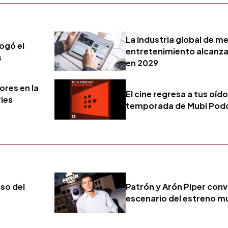
La industria global de m
ogó el
entretenimiento alcanzar
s
en 2029
ores en la
El cine regresa a tus oíd
ries
temporada de Mubi Pod
eso del
Patrón y Arón Piper convi
escenario del estreno mu