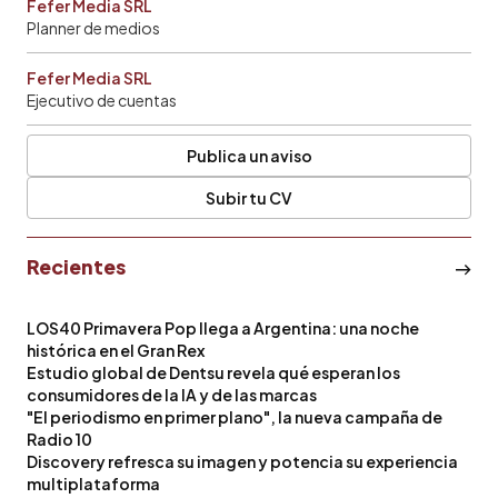
Fefer Media SRL
Planner de medios
Fefer Media SRL
Ejecutivo de cuentas
Publica un aviso
Subir tu CV
Recientes
LOS40 Primavera Pop llega a Argentina: una noche
histórica en el Gran Rex
Estudio global de Dentsu revela qué esperan los
consumidores de la IA y de las marcas
"El periodismo en primer plano", la nueva campaña de
Radio 10
Discovery refresca su imagen y potencia su experiencia
multiplataforma