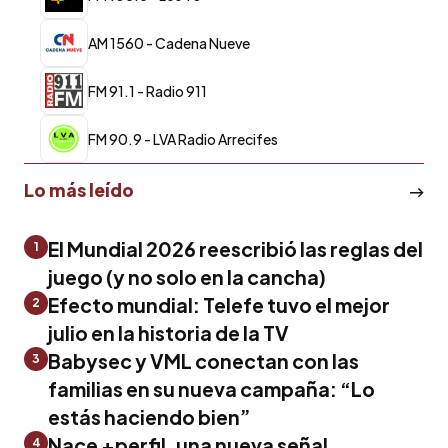
AM 1560 - Cadena Nueve
FM 91.1 - Radio 911
FM 90.9 - LVA Radio Arrecifes
Lo más leído
El Mundial 2026 reescribió las reglas del
1
juego (y no solo en la cancha)
Efecto mundial: Telefe tuvo el mejor
2
julio en la historia de la TV
Babysec y VML conectan con las
3
familias en su nueva campaña: “Lo
estás haciendo bien”
Nace +perfil, una nueva señal
4