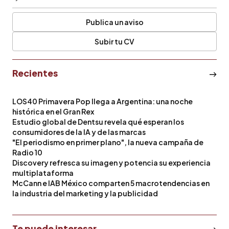
Publica un aviso
Subir tu CV
Recientes
LOS40 Primavera Pop llega a Argentina: una noche
histórica en el Gran Rex
Estudio global de Dentsu revela qué esperan los
consumidores de la IA y de las marcas
"El periodismo en primer plano", la nueva campaña de
Radio 10
Discovery refresca su imagen y potencia su experiencia
multiplataforma
McCann e IAB México comparten 5 macrotendencias en
la industria del marketing y la publicidad
Te puede interesar