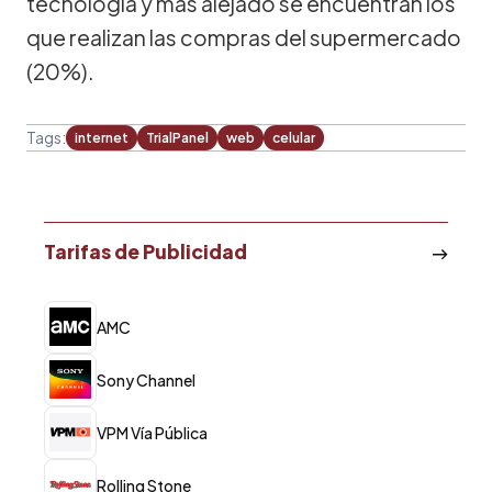
tecnología y más alejado se encuentran los
que realizan las compras del supermercado
(20%).
Tags:
internet
TrialPanel
web
celular
Tarifas de Publicidad
AMC
Sony Channel
VPM Vía Pública
Rolling Stone