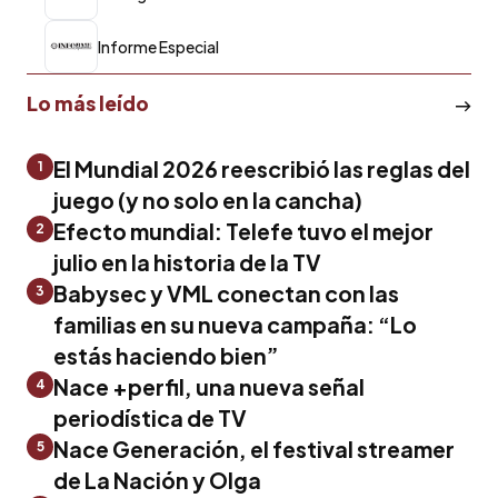
Informe Especial
Lo más leído
El Mundial 2026 reescribió las reglas del
1
juego (y no solo en la cancha)
Efecto mundial: Telefe tuvo el mejor
2
julio en la historia de la TV
Babysec y VML conectan con las
3
familias en su nueva campaña: “Lo
estás haciendo bien”
Nace +perfil, una nueva señal
4
periodística de TV
Nace Generación, el festival streamer
5
de La Nación y Olga