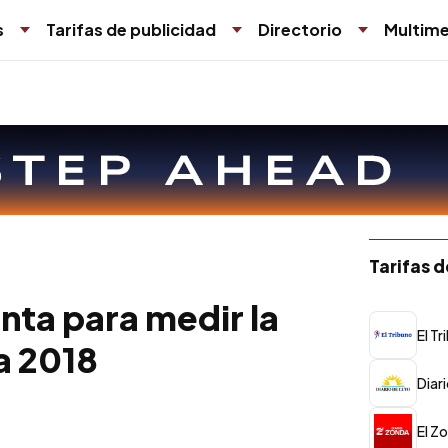
s
Tarifas de publicidad
Directorio
Multime
Tarifas 
ta para medir la
El Tr
ia 2018
Diar
El Z