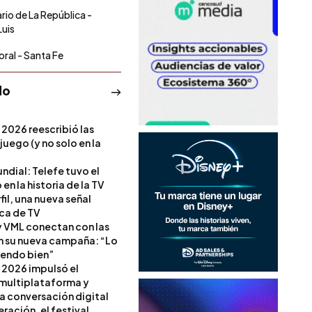
ario de La República -
Luis
toral - Santa Fe
do
 2026 reescribió las
 juego (y no solo en la
ndial: Telefe tuvo el
 en la historia de la TV
il, una nueva señal
ica de TV
 VML conectan con las
en su nueva campaña: “Lo
iendo bien”
 2026 impulsó el
multiplataforma y
la conversación digital
ración, el festival