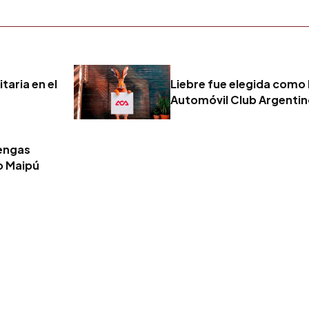
taria en el
Liebre fue elegida como 
Automóvil Club Argenti
tengas
o Maipú