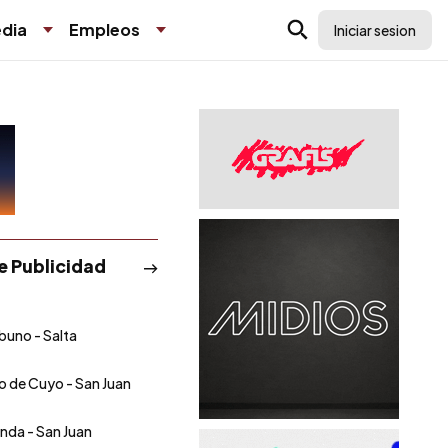
dia
Empleos
Iniciar sesion
de Publicidad
ibuno - Salta
io de Cuyo - San Juan
onda - San Juan