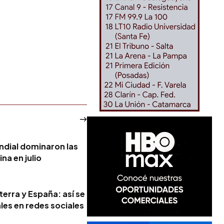
ndial dominaron las
na en julio
terra y España: así se
ales en redes sociales