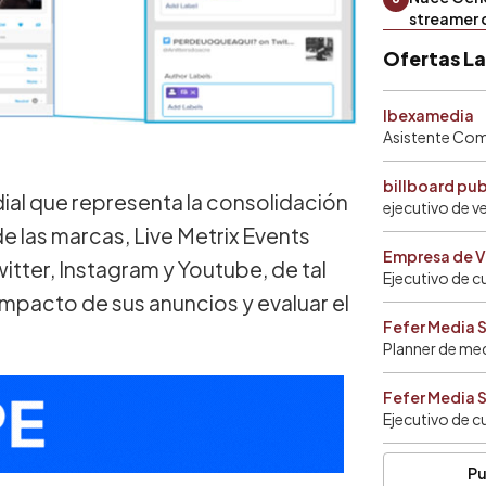
streamer 
Ofertas L
Ibexamedia
Asistente Come
billboard pu
dial que representa la consolidación
ejecutivo de v
de las marcas, Live Metrix Events
Empresa de V
tter, Instagram y Youtube, de tal
Ejecutivo de c
mpacto de sus anuncios y evaluar el
Fefer Media 
Planner de me
Fefer Media 
Ejecutivo de c
Pu