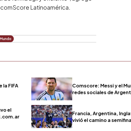
e comScore Latinoamérica.
 Mundo
e la FIFA
Comscore: Messi y el Mu
redes sociales de Argenti
uvo el
Francia, Argentina, Ingla
l.com.ar
vivió el camino a semifin