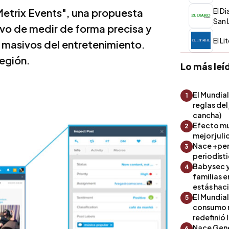
etrix Events", una propuesta
El Di
San 
ivo de medir de forma precisa y
El Li
os masivos del entretenimiento.
región.
Lo más leí
El Mundial
1
reglas del
cancha)
Efecto mu
2
mejor julio
Nace +perf
3
periodíst
Babysec y
4
familias 
estás hac
El Mundial
5
consumo 
redefinió 
Nace Gene
6