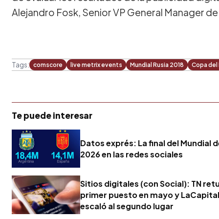
Alejandro Fosk, Senior VP General Manager d
Tags:
comscore
live metrix events
Mundial Rusia 2018
Copa del
Te puede interesar
Datos exprés: La final del Mundial d
2026 en las redes sociales
Sitios digitales (con Social): TN ret
primer puesto en mayo y LaCapita
escaló al segundo lugar