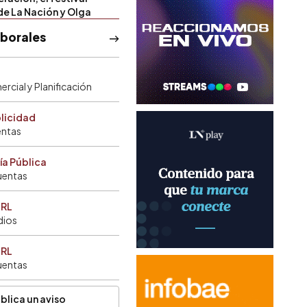
de La Nación y Olga
aborales
rcial y Planificación
blicidad
entas
ía Pública
uentas
SRL
dios
SRL
uentas
blica un aviso