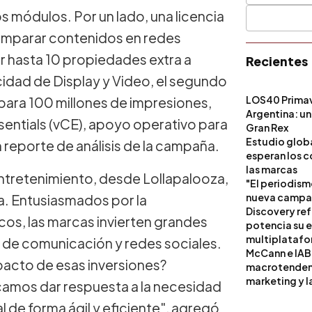
s módulos. Por un lado, una licencia
comparar contenidos en redes
r hasta 10 propiedades extra a
Recientes
icidad de Display y Video, el segundo
LOS40 Primav
 para 100 millones de impresiones,
Argentina: un
entials (vCE), apoyo operativo para
Gran Rex
Estudio globa
 reporte de análisis de la campaña.
esperan los c
las marcas
entretenimiento, desde Lollapalooza,
"El periodism
nueva campañ
a. Entusiasmados por la
Discovery ref
cos, las marcas invierten grandes
potencia su 
multiplataf
s de comunicación y redes sociales.
McCann e IAB
pacto de esas inversiones?
macrotendenci
marketing y l
scamos dar respuesta a la necesidad
al de forma ágil y eficiente", agregó