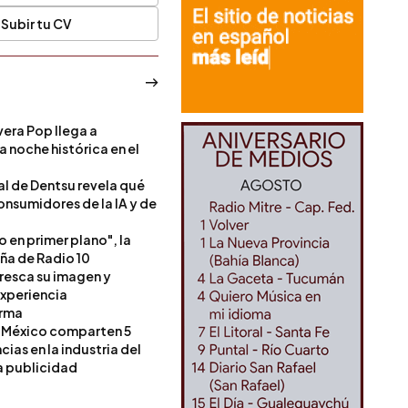
Subir tu CV
era Pop llega a
a noche histórica en el
l de Dentsu revela qué
onsumidores de la IA y de
o en primer plano", la
a de Radio 10
resca su imagen y
experiencia
orma
 México comparten 5
as en la industria del
a publicidad