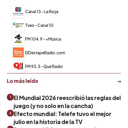
Canal 13 - La Rioja
Tveo - Canal 10
FM 104.9 - +Música
ElDestapeRadio.com
FM 93.3 - Que Radio
Lo más leído
El Mundial 2026 reescribió las reglas del
1
juego (y no solo en la cancha)
Efecto mundial: Telefe tuvo el mejor
2
julio en la historia de la TV