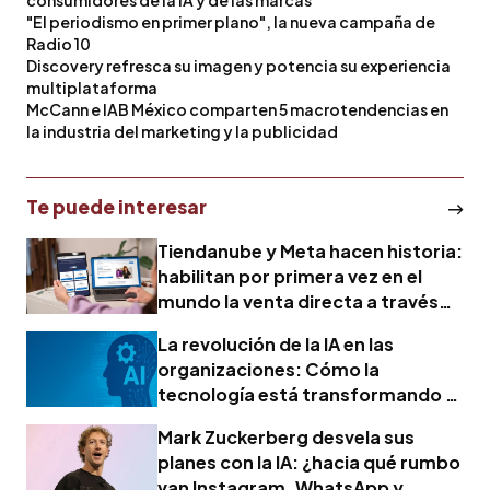
"El periodismo en primer plano", la nueva campaña de
Radio 10
Discovery refresca su imagen y potencia su experiencia
multiplataforma
McCann e IAB México comparten 5 macrotendencias en
la industria del marketing y la publicidad
Te puede interesar
Tiendanube y Meta hacen historia:
habilitan por primera vez en el
mundo la venta directa a través
de WhatsApp
La revolución de la IA en las
organizaciones: Cómo la
tecnología está transformando el
trabajo en 2025
Mark Zuckerberg desvela sus
planes con la IA: ¿hacia qué rumbo
van Instagram, WhatsApp y