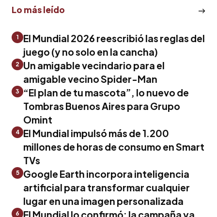
Lo más leído
El Mundial 2026 reescribió las reglas del
1
juego (y no solo en la cancha)
Un amigable vecindario para el
2
amigable vecino Spider-Man
“El plan de tu mascota”, lo nuevo de
3
Tombras Buenos Aires para Grupo
Omint
El Mundial impulsó más de 1.200
4
millones de horas de consumo en Smart
TVs
Google Earth incorpora inteligencia
5
artificial para transformar cualquier
lugar en una imagen personalizada
El Mundial lo confirmó: la campaña ya
6