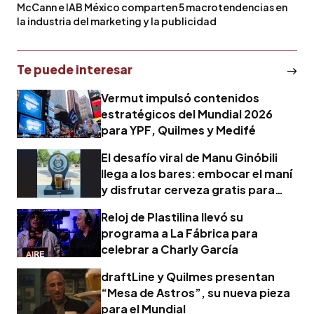
McCann e IAB México comparten 5 macrotendencias en
la industria del marketing y la publicidad
Te puede interesar
Vermut impulsó contenidos
estratégicos del Mundial 2026
para YPF, Quilmes y Medifé
El desafío viral de Manu Ginóbili
llega a los bares: embocar el maní
y disfrutar cerveza gratis para
alentar a Argentina
Reloj de Plastilina llevó su
programa a La Fábrica para
celebrar a Charly García
draftLine y Quilmes presentan
“Mesa de Astros”, su nueva pieza
para el Mundial