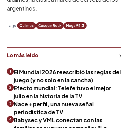
argentinos.
Tags:
Quilmes
Cosquín Rock
Mega 98.3
Lo más leído
El Mundial 2026 reescribió las reglas del
1
juego (y no solo en la cancha)
Efecto mundial: Telefe tuvo el mejor
2
julio en la historia de la TV
Nace +perfil, una nueva señal
3
periodística de TV
Babysec y VML conectan con las
4
familias en su nueva campaña: “Lo