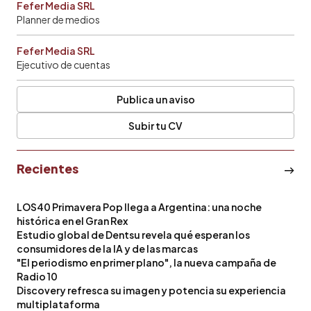
Fefer Media SRL
Planner de medios
Fefer Media SRL
Ejecutivo de cuentas
Publica un aviso
Subir tu CV
Recientes
LOS40 Primavera Pop llega a Argentina: una noche
histórica en el Gran Rex
Estudio global de Dentsu revela qué esperan los
consumidores de la IA y de las marcas
"El periodismo en primer plano", la nueva campaña de
Radio 10
Discovery refresca su imagen y potencia su experiencia
multiplataforma