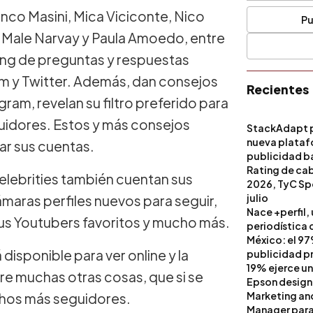
nco Masini, Mica Viciconte, Nico
Pu
Male Narvay y Paula Amoedo, entre
ong de preguntas y respuestas
am y Twitter. Además, dan consejos
Recientes
ram, revelan su filtro preferido para
guidores. Estos y más consejos
StackAdapt p
nueva platafo
ar sus cuentas.
publicidad ba
artificial
Rating de ca
elebrities también cuentan sus
2026, TyC Spo
julio
ámaras perfiles nuevos para seguir,
Nace +perfil,
us Youtubers favoritos y mucho más.
periodística 
México: el 97
isponible para ver online y la
publicidad pri
19% ejerce un
tre muchas otras cosas, que si se
Epson design
Marketing a
chos más seguidores.
Manager para 