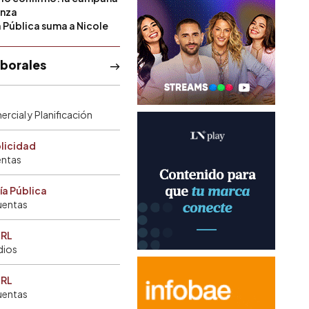
anza
a Pública suma a Nicole
aborales
rcial y Planificación
blicidad
entas
ía Pública
uentas
SRL
dios
SRL
uentas