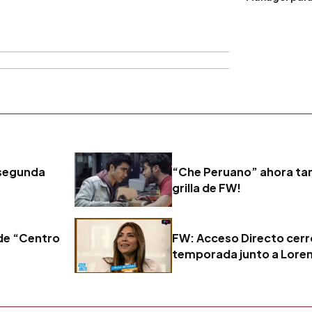
 segunda
“Che Peruano” ahora tam
grilla de FW!
de “Centro
FW: Acceso Directo cerr
temporada junto a Lore