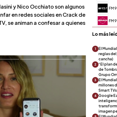
asini y Nico Occhiato son algunos
FM 9
unfar en redes sociales en Crack de
FM 9
V, se animan a confesar a quienes
Lo más leí
El Mundial
1
reglas del
cancha)
“El plan d
2
de Tombra
Grupo Om
El Mundia
3
millones 
Smart TVs
Google Ea
4
inteligenc
transform
imagen pe
El Mundia
5