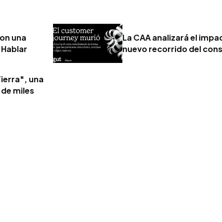
con una
La CAA analizará el impact
 Hablar
nuevo recorrido del con
ierra", una
 de miles