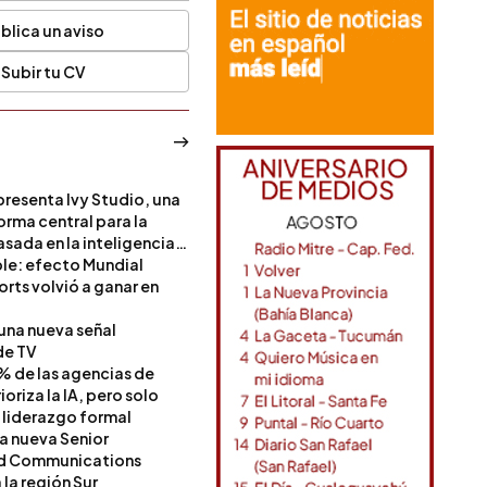
blica un aviso
Subir tu CV
resenta Ivy Studio, una
rma central para la
sada en la inteligencia
ble: efecto Mundial
rts volvió a ganar en
 una nueva señal
de TV
% de las agencias de
oriza la IA, pero solo
 liderazgo formal
a nueva Senior
nd Communications
la región Sur