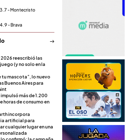
3.7 - Montecristo
4.9 - Brava
do
 2026 reescribió las
 juego (y no solo en la
e tu mascota”, lo nuevo
s Buenos Aires para
int
l impulsó más de 1.200
de horas de consumo en
rth incorpora
ia artificial para
ar cualquier lugar en una
rsonalizada
l lo confirmó: la campaña