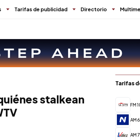
s
Tarifas de publicidad
Directorio
Multime
Tarifas 
quiénes stalkean
FM 1
WTV
AM 6
AM 7