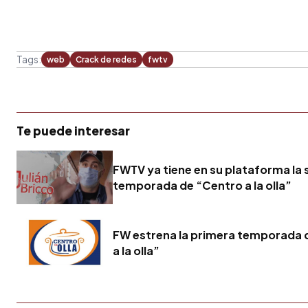
Tags:
web
Crack de redes
fwtv
Te puede interesar
FWTV ya tiene en su plataforma la
temporada de “Centro a la olla”
FW estrena la primera temporada 
a la olla”