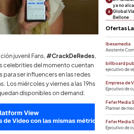
ya no alc
Global Ví
6
Bellone
Ofertas L
Ibexamedia
Asistente Come
cción juvenil Fans,
#CrackDeRedes
,
billboard pu
s celebrities del momento cuentan
ejecutivo de v
para ser influencers en las redes
as. Los miércoles y viernes a las 19hs
Empresa de V
Ejecutivo de c
quedan disponibles on demand.
Fefer Media 
Planner de me
Fefer Media 
Ejecutivo de c