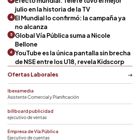
Efecto mundial: Telefe tuvo el mejor
julio en la historia de la TV
El Mundial lo confirmó: la campaña ya
4
no alcanza
Global Vía Pública suma a Nicole
5
Bellone
YouTube es la única pantalla sin brecha
6
de NSE entre los U18, revela Kidscorp
Ofertas Laborales
Ibexamedia
Asistente Comercial y Planificación
billboard publicidad
ejecutivo de ventas
Empresa de Vía Pública
Ejecutivo de cuentas