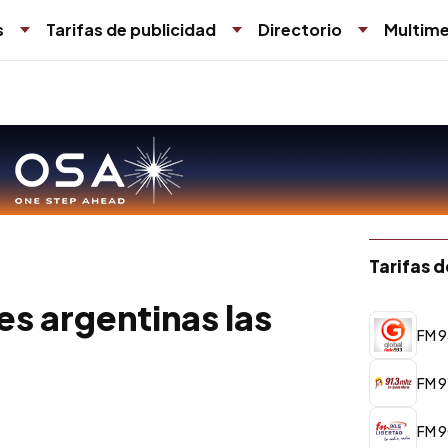
s
Tarifas de publicidad
Directorio
Multime
Tarifas 
s argentinas las
FM 9
FM 9
FM 9