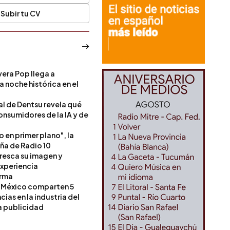
Subir tu CV
era Pop llega a
a noche histórica en el
l de Dentsu revela qué
onsumidores de la IA y de
o en primer plano", la
a de Radio 10
resca su imagen y
experiencia
orma
 México comparten 5
as en la industria del
a publicidad