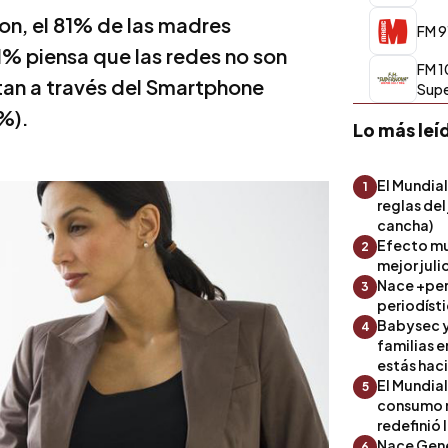
n, el 81% de las madres
FM 9
1% piensa que las redes no son
FM 1
tan a través del Smartphone
Sup
%).
Lo más leí
El Mundial
1
reglas del
cancha)
Efecto mu
2
mejor julio
Nace +perf
3
periodíst
Babysec y
4
familias 
estás hac
El Mundial
5
consumo 
redefinió 
Nace Gene
6