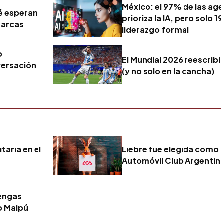
México: el 97% de las ag
ué esperan
prioriza la IA, pero solo 
marcas
liderazgo formal
o
El Mundial 2026 reescribi
versación
(y no solo en la cancha)
taria en el
Liebre fue elegida como 
Automóvil Club Argenti
tengas
o Maipú