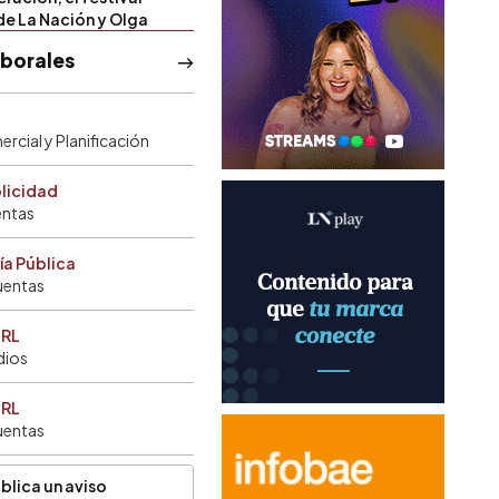
de La Nación y Olga
aborales
rcial y Planificación
blicidad
entas
ía Pública
uentas
SRL
dios
SRL
uentas
blica un aviso