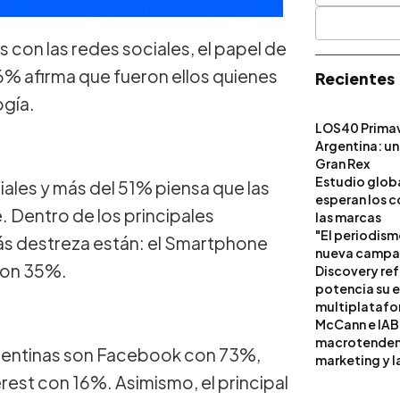
s con las redes sociales, el papel de
56% afirma que fueron ellos quienes
Recientes
ogía.
LOS40 Primav
Argentina: un
Gran Rex
Estudio globa
ales y más del 51% piensa que las
esperan los c
 Dentro de los principales
las marcas
"El periodism
ás destreza están: el Smartphone
nueva campañ
con 35%.
Discovery ref
potencia su 
multiplataf
McCann e IAB
macrotendenci
rgentinas son Facebook con 73%,
marketing y l
est con 16%. Asimismo, el principal