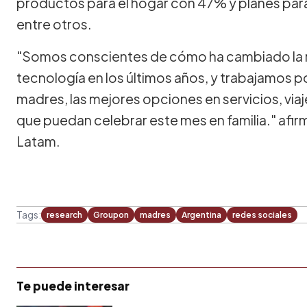
productos para el hogar con 47% y planes para
entre otros.
"Somos conscientes de cómo ha cambiado la re
tecnología en los últimos años, y trabajamos po
madres, las mejores opciones en servicios, via
que puedan celebrar este mes en familia." a
Latam.
Tags:
research
Groupon
madres
Argentina
redes sociales
Te puede interesar