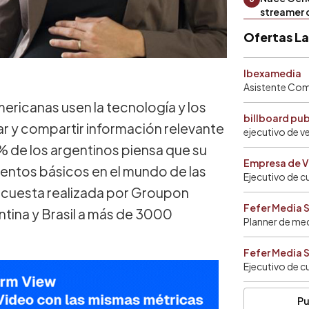
streamer 
Ofertas L
Ibexamedia
Asistente Come
ricanas usen la tecnología y los
billboard pu
car y compartir información relevante
ejecutivo de v
% de los argentinos piensa que su
Empresa de V
entos básicos en el mundo de las
Ejecutivo de c
encuesta realizada por Groupon
Fefer Media 
ntina y Brasil a más de 3000
Planner de me
Fefer Media 
Ejecutivo de c
Pu