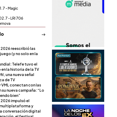
1.7 - Magic
02.7 - LRI 706
ernova
do
 2026 reescribió las
 juego (y no solo en la
ndial: Telefe tuvo el
 en la historia de la TV
il, una nueva señal
ica de TV
 VML conectan con las
en su nueva campaña: “Lo
iendo bien”
 2026 impulsó el
multiplataforma y
la conversación digital
ración, el festival