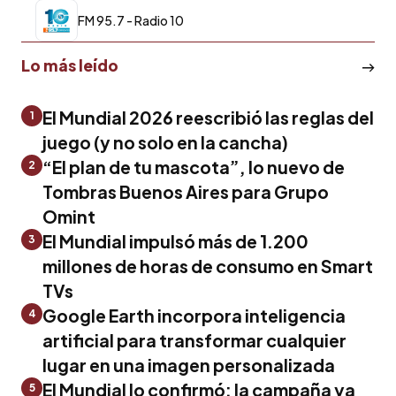
FM 95.7 - Radio 10
Lo más leído
El Mundial 2026 reescribió las reglas del
1
juego (y no solo en la cancha)
“El plan de tu mascota”, lo nuevo de
2
Tombras Buenos Aires para Grupo
Omint
El Mundial impulsó más de 1.200
3
millones de horas de consumo en Smart
TVs
Google Earth incorpora inteligencia
4
artificial para transformar cualquier
lugar en una imagen personalizada
El Mundial lo confirmó: la campaña ya
5