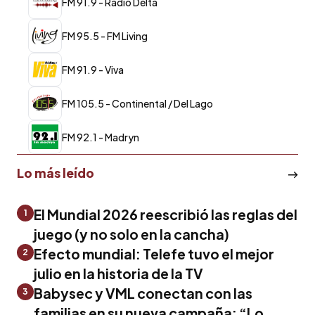
FM 91.9 - Radio Delta
FM 95.5 - FM Living
FM 91.9 - Viva
FM 105.5 - Continental / Del Lago
FM 92.1 - Madryn
Lo más leído
El Mundial 2026 reescribió las reglas del
1
juego (y no solo en la cancha)
Efecto mundial: Telefe tuvo el mejor
2
julio en la historia de la TV
Babysec y VML conectan con las
3
familias en su nueva campaña: “Lo