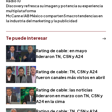
Radio 10
Discovery refresca su imagen y potencia su experiencia
multiplataforma
McCann e IAB México comparten 5 macrotendencias en
la industria del marketing y la publicidad
Te puede interesar
Rating de cable: en mayo
lideraron TN, C5N y A24
Rating de cable: TN, C5N y A24
fueron canales más vistos en abril
Rating de cable: las noticias
lideraron en marzo con TN, C5N y
A24 en la cima
Rating de cable: TN, C5N y A24