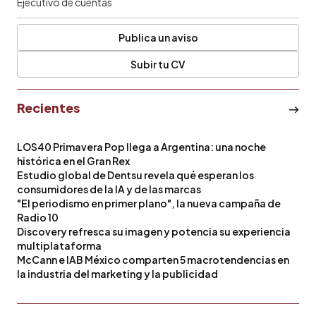
Ejecutivo de cuentas
Publica un aviso
Subir tu CV
Recientes
LOS40 Primavera Pop llega a Argentina: una noche
histórica en el Gran Rex
Estudio global de Dentsu revela qué esperan los
consumidores de la IA y de las marcas
"El periodismo en primer plano", la nueva campaña de
Radio 10
Discovery refresca su imagen y potencia su experiencia
multiplataforma
McCann e IAB México comparten 5 macrotendencias en
la industria del marketing y la publicidad