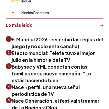
Induar
Medios Federales
Lo más leído
El Mundial 2026 reescribió las reglas del
1
juego (y no solo en la cancha)
Efecto mundial: Telefe tuvo el mejor
2
julio en la historia de la TV
Babysec y VML conectan con las
3
familias en su nueva campaña: “Lo
estás haciendo bien”
Nace +perfil, una nueva señal
4
periodística de TV
Nace Generación, el festival streamer
5
de La Nación y Olga