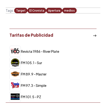
Tags:
Target
El Cronista
Apertura
medios
Tarifas de Publicidad
Revista 1986 - River Plate
FM 105.1 - Sur
FM 89.9 - Master
FM 97.3 - Simple
FM 101.5 - PZ