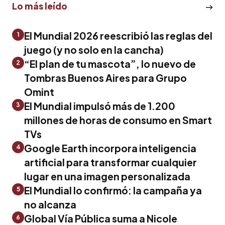
Lo más leído
El Mundial 2026 reescribió las reglas del
1
juego (y no solo en la cancha)
“El plan de tu mascota”, lo nuevo de
2
Tombras Buenos Aires para Grupo
Omint
El Mundial impulsó más de 1.200
3
millones de horas de consumo en Smart
TVs
Google Earth incorpora inteligencia
4
artificial para transformar cualquier
lugar en una imagen personalizada
El Mundial lo confirmó: la campaña ya
5
no alcanza
Global Vía Pública suma a Nicole
6