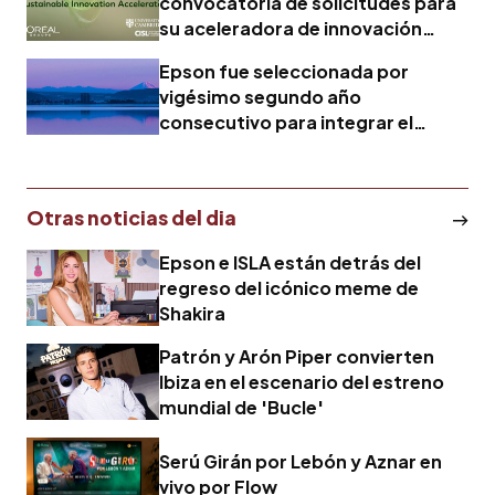
convocatoria de solicitudes para
su aceleradora de innovación
sostenible
Epson fue seleccionada por
vigésimo segundo año
consecutivo para integrar el
índice FTSE4Good
Otras noticias del dia
Epson e ISLA están detrás del
regreso del icónico meme de
Shakira
Patrón y Arón Piper convierten
Ibiza en el escenario del estreno
mundial de 'Bucle'
Serú Girán por Lebón y Aznar en
vivo por Flow