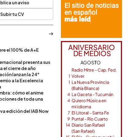
blica un aviso
Subir tu CV
ere el 100% de A+E
a
ternacional presenta sus
a el cierre de año
Nación lanzan la 24°
remio a la Excelencia
a
ombra: cómo el anime
mociones de toda una
va edición del IAB Now