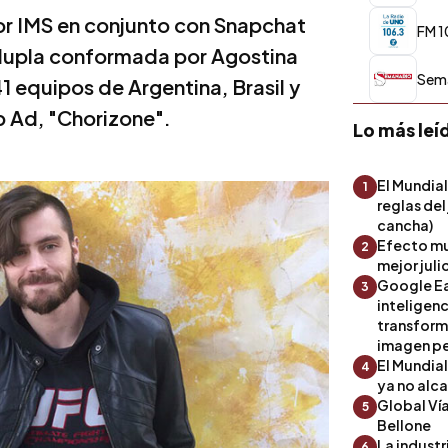
or IMS en conjunto con Snapchat
FM 1
n dupla conformada por Agostina
Sem
1 equipos de Argentina, Brasil y
p Ad, "Chorizone".
Lo más leí
El Mundial
1
reglas del
cancha)
Efecto mu
2
mejor julio
Google Ea
3
inteligenc
transform
imagen pe
El Mundia
4
ya no alc
Global Ví
5
Bellone
La industr
6