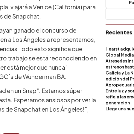
Pu
a, viajará a Venice (California) para
nas de Snapchat.
ayan ganado el concurso de
Recientes
ajen a Los Ángeles a representarnos,
iencias Todo esto significa que
Hearst adqui
Global Medi
tro trabajo se está reconociendo en
Atreseries In
nder está mejor que nunca"
estrenos hast
Galicia y La 
 DGC´s de Wunderman BA.
edición del P
Agropecuari
dad en un Snap". Estamos súper
Entre luz y s
refleja las e
esta. Esperamos ansiosos por ver la
generación
nas de Snapchat en Los Ángeles!",
Llega una nue