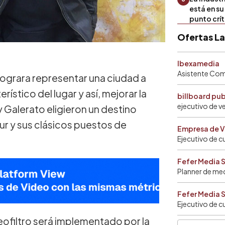
está en s
punto crí
Ofertas L
Ibexamedia
Asistente Come
lograra representar una ciudad a
ístico del lugar y así, mejorar la
billboard pu
ejecutivo de v
 y Galerato eligieron un destino
ur y sus clásicos puestos de
Empresa de V
Ejecutivo de c
Fefer Media 
Planner de me
Fefer Media 
Ejecutivo de c
ofiltro será implementado por la