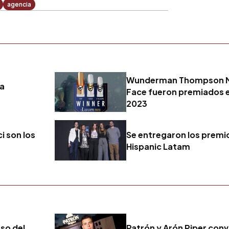
agencia
Wunderman Thompson Mé
ia
Face fueron premiados 
2023
i son los
Se entregaron los prem
Hispanic Latam
eso del
Patrón y Arón Piper convi