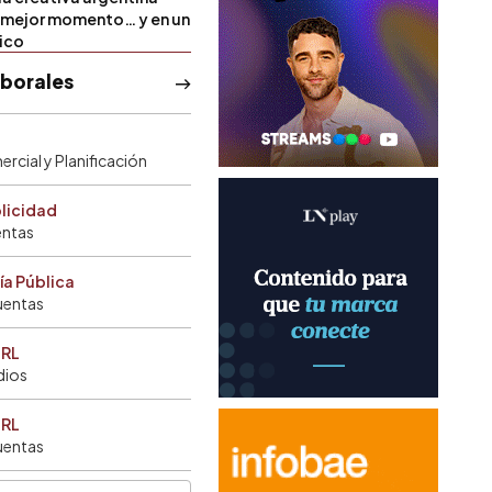
u mejor momento… y en un
tico
aborales
rcial y Planificación
blicidad
entas
ía Pública
uentas
SRL
dios
SRL
uentas