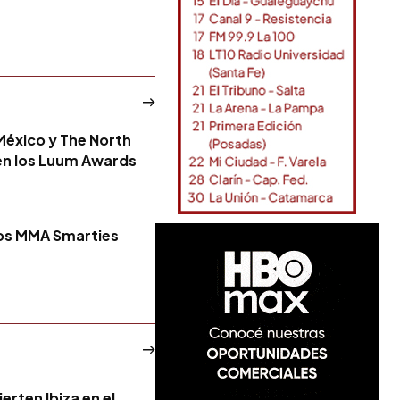
xico y The North
en los Luum Awards
ios MMA Smarties
erten Ibiza en el