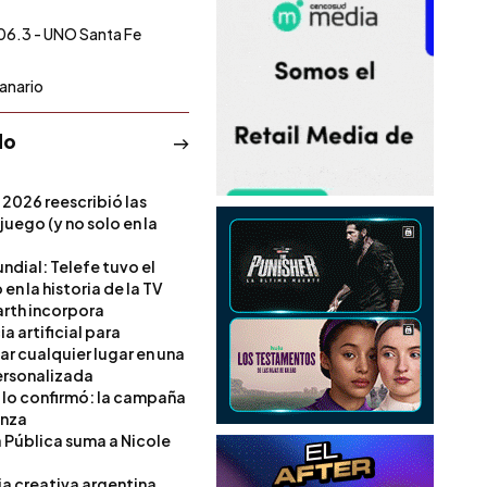
06.3 - UNO Santa Fe
anario
do
 2026 reescribió las
 juego (y no solo en la
ndial: Telefe tuvo el
 en la historia de la TV
rth incorpora
ia artificial para
ar cualquier lugar en una
rsonalizada
l lo confirmó: la campaña
anza
a Pública suma a Nicole
ia creativa argentina