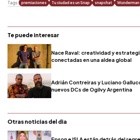
Tags:
premiaciones
Tu ciudad es un Snap
snapchat
Wunderman
Te puede interesar
Nace Raval: creatividad y estrateg
conectadas en una aldea global
Adrián Contreiras y Luciano Gallucc
nuevos DCs de Ogilvy Argentina
Otras noticias del dia
Epson e ISLA están detrás del regr