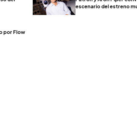
escenario del estreno mu
vo por Flow