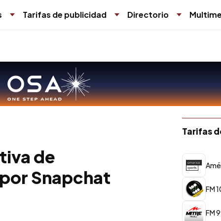
s
Tarifas de publicidad
Directorio
Multime
Tarifas 
tiva de
Amér
por Snapchat
FM 1
FM 9