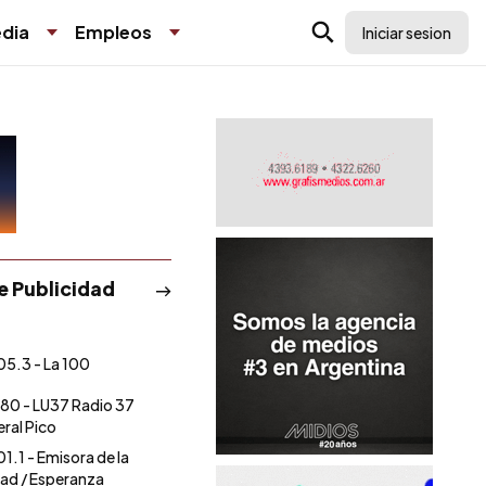
dia
Empleos
Iniciar sesion
de Publicidad
05.3 - La 100
80 - LU37 Radio 37
ral Pico
01.1 - Emisora de la
ad / Esperanza