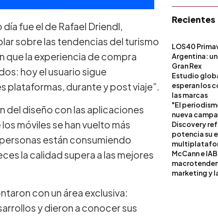
Recientes
día fue el de Rafael Driendl,
r sobre las tendencias del turismo
LOS40 Primav
n que la experiencia de compra
Argentina: un
Gran Rex
dos: hoy el usuario sigue
Estudio globa
 plataformas, durante y post viaje”.
esperan los c
las marcas
"El periodism
n del diseño con las aplicaciones
nueva campañ
 los móviles se han vuelto más
Discovery ref
potencia su 
ás personas están consumiendo
multiplataf
ces la calidad supera a las mejores
McCann e IAB
macrotendenci
marketing y l
taron con un área exclusiva:
arrollos y dieron a conocer sus