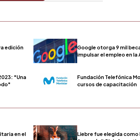
a edición
Google otorga 9 mil beca
impulsar el empleo en la
2023: "Una
Fundación Telefónica Mo
odo"
cursos de capacitación
taria en el
Liebre fue elegida como 