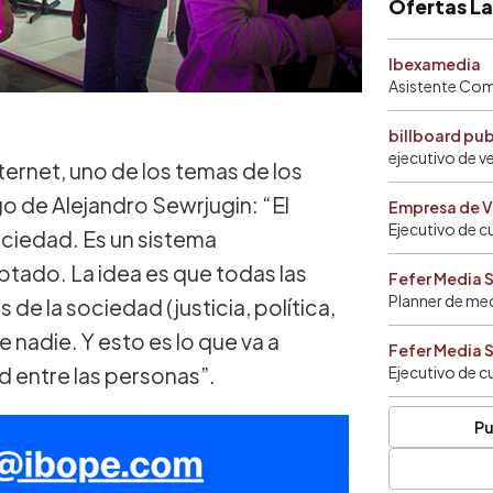
Ofertas L
Ibexamedia
Asistente Come
billboard pu
ejecutivo de v
ternet, uno de los temas de los
go de Alejandro Sewrjugin: “El
Empresa de V
Ejecutivo de c
ociedad. Es un sistema
ptado. La idea es que todas las
Fefer Media 
Planner de me
e la sociedad (justicia, política,
 nadie. Y esto es lo que va a
Fefer Media 
d entre las personas”.
Ejecutivo de c
Pu