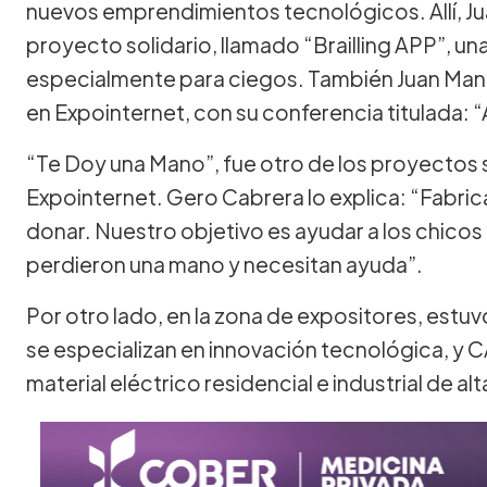
nuevos emprendimientos tecnológicos. Allí, Ju
proyecto solidario, llamado “Brailling APP”, un
especialmente para ciegos. También Juan Man
en Expointernet, con su conferencia titulada: “A
“Te Doy una Mano”, fue otro de los proyectos 
Expointernet. Gero Cabrera lo explica: “Fabr
donar. Nuestro objetivo es ayudar a los chicos
perdieron una mano y necesitan ayuda”.
Por otro lado, en la zona de expositores, es
se especializan en innovación tecnológica, y
material eléctrico residencial e industrial de al