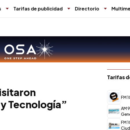
s
Tarifas de publicidad
Directorio
Multime
Tarifas 
sitaron
FM 1
 y Tecnología”
AM 9
Gene
FM 1
Ciud