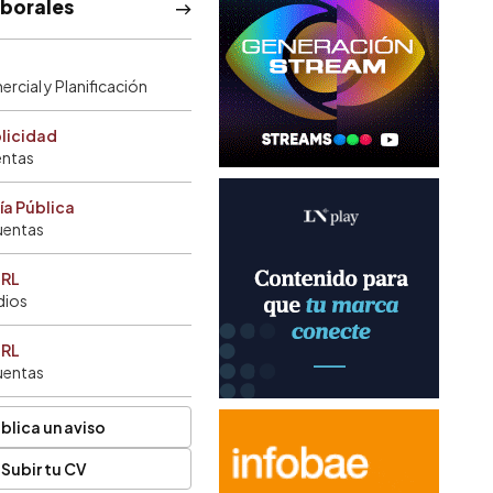
aborales
rcial y Planificación
blicidad
entas
ía Pública
uentas
SRL
dios
SRL
uentas
blica un aviso
Subir tu CV