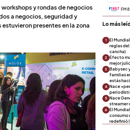
s, workshops y rondas de negocios
FM 8
ados a negocios, seguridad y
Lo más leí
 estuvieron presentes en la zona
El Mundial
1
reglas del
cancha)
Efecto mu
2
mejor julio
Babysec y
3
familias 
estás hac
Nace +perf
4
periodíst
Nace Gene
5
streamer 
El Mundial
6
consumo 
redefinió 