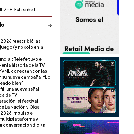
8.7 - F! Fahrenheit
do
 2026 reescribió las
 juego (y no solo en la
ndial: Telefe tuvo el
 en la historia de la TV
 VML conectan con las
en su nueva campaña: “Lo
iendo bien”
il, una nueva señal
ica de TV
ración, el festival
de La Nación y Olga
 2026 impulsó el
multiplataforma y
la conversación digital