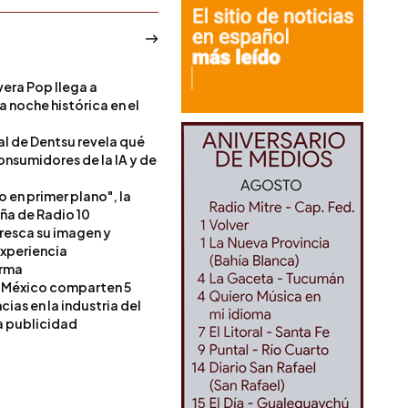
era Pop llega a
a noche histórica en el
l de Dentsu revela qué
onsumidores de la IA y de
o en primer plano", la
a de Radio 10
resca su imagen y
experiencia
orma
 México comparten 5
as en la industria del
a publicidad