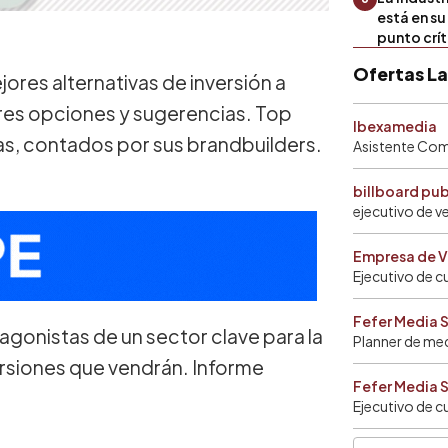
está en s
punto crí
Ofertas L
jores alternativas de inversión a
jores opciones y sugerencias. Top
Ibexamedia
as, contados por sus brandbuilders.
Asistente Come
billboard pu
ejecutivo de v
Empresa de V
Ejecutivo de c
Fefer Media 
agonistas de un sector clave para la
Planner de me
ersiones que vendrán. Informe
Fefer Media 
Ejecutivo de c