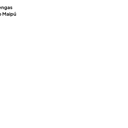
tengas
o Maipú