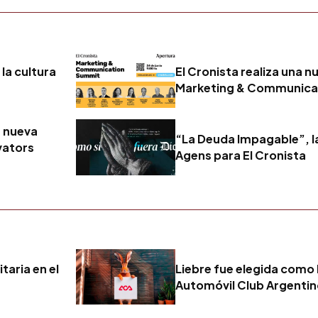
la cultura
El Cronista realiza una n
Marketing & Communica
a nueva
“La Deuda Impagable”, 
vators
Agens para El Cronista
taria en el
Liebre fue elegida como 
Automóvil Club Argenti