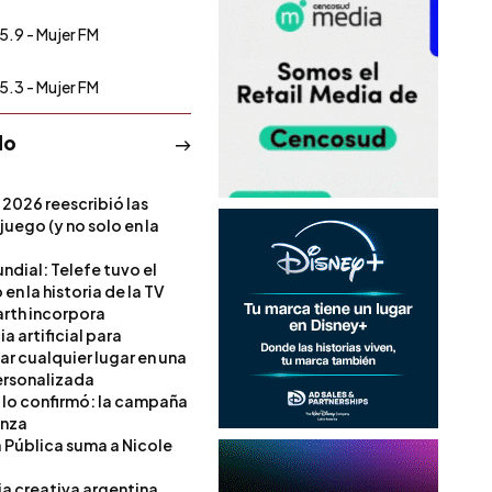
5.9 - Mujer FM
5.3 - Mujer FM
do
 2026 reescribió las
 juego (y no solo en la
ndial: Telefe tuvo el
 en la historia de la TV
rth incorpora
ia artificial para
ar cualquier lugar en una
rsonalizada
l lo confirmó: la campaña
anza
a Pública suma a Nicole
ia creativa argentina