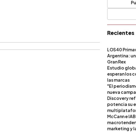
Pu
Recientes
LOS40 Primav
Argentina: un
Gran Rex
Estudio globa
esperan los c
las marcas
"El periodism
nueva campañ
Discovery ref
potencia su 
multiplataf
McCann e IAB
macrotendenci
marketing y l