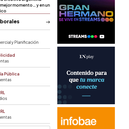
u mejor momento… y en un
tico
aborales
rcial y Planificación
blicidad
entas
ía Pública
uentas
SRL
dios
SRL
uentas