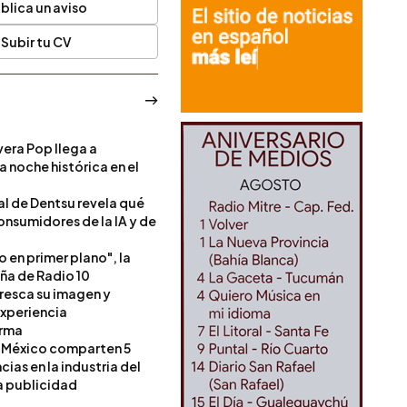
blica un aviso
Subir tu CV
era Pop llega a
a noche histórica en el
l de Dentsu revela qué
onsumidores de la IA y de
o en primer plano", la
a de Radio 10
resca su imagen y
experiencia
orma
 México comparten 5
as en la industria del
a publicidad