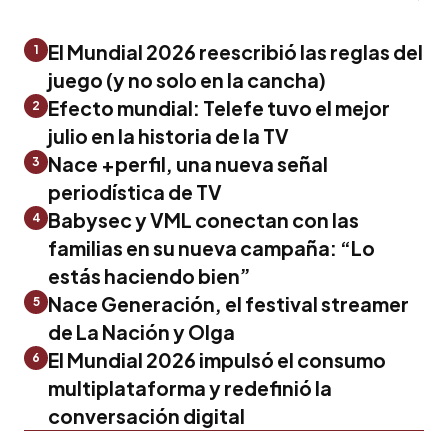
El Mundial 2026 reescribió las reglas del
1
juego (y no solo en la cancha)
Efecto mundial: Telefe tuvo el mejor
2
julio en la historia de la TV
Nace +perfil, una nueva señal
3
periodística de TV
Babysec y VML conectan con las
4
familias en su nueva campaña: “Lo
estás haciendo bien”
Nace Generación, el festival streamer
5
de La Nación y Olga
El Mundial 2026 impulsó el consumo
6
multiplataforma y redefinió la
conversación digital