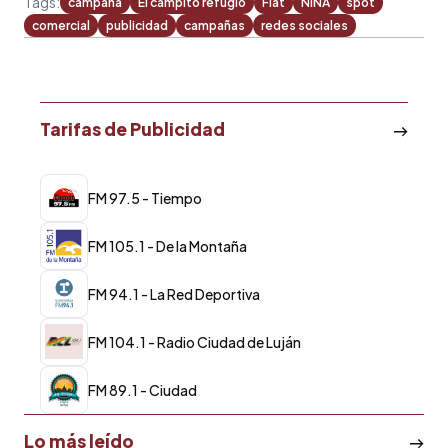
Tags:
campaña
El campito refugio
Fiat
NIÑA
spot
comercial
publicidad
campañas
redes sociales
Tarifas de Publicidad
FM 97.5 - Tiempo
FM 105.1 - De la Montaña
FM 94.1 - La Red Deportiva
FM 104.1 - Radio Ciudad de Luján
FM 89.1 - Ciudad
Lo más leído