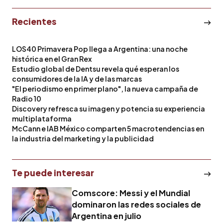
Recientes
LOS40 Primavera Pop llega a Argentina: una noche
histórica en el Gran Rex
Estudio global de Dentsu revela qué esperan los
consumidores de la IA y de las marcas
"El periodismo en primer plano", la nueva campaña de
Radio 10
Discovery refresca su imagen y potencia su experiencia
multiplataforma
McCann e IAB México comparten 5 macrotendencias en
la industria del marketing y la publicidad
Te puede interesar
Comscore: Messi y el Mundial
dominaron las redes sociales de
Argentina en julio