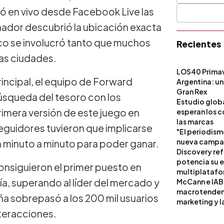
ió en vivo desde Facebook Live las
nador descubrió la ubicación exacta
lico se involucró tanto que muchos
Recientes
tras ciudades.
LOS40 Primav
incipal, el equipo de Forward
Argentina: un
Gran Rex
búsqueda del tesoro con los
Estudio globa
rimera versión de este juego en
esperan los c
las marcas
 seguidores tuvieron que implicarse
"El periodism
nueva campañ
n minuto a minuto para poder ganar.
Discovery ref
potencia su 
consiguieron el primer puesto en
multiplataf
, superando al líder del mercado y
McCann e IAB
macrotendenci
aña sobrepasó a los 200 mil usuarios
marketing y l
nteracciones.