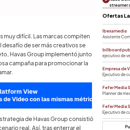
streamer 
Ofertas L
Ibexamedia
es muy difícil. Las marcas compiten
Asistente Come
 el desafío de ser más creativos se
billboard pu
reto, Havas Group implementó junto
ejecutivo de v
dosa campaña para promocionar la
Empresa de V
namar.
Ejecutivo de c
Fefer Media 
Planner de me
Fefer Media 
Ejecutivo de c
estrategia de Havas Group consistió
Pu
nario real. Así, tras enterrar el