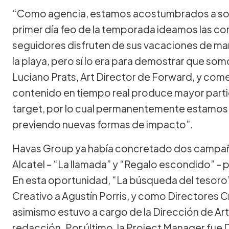
“Como agencia, estamos acostumbrados a sorpr
primer día feo de la temporada ideamos las c
seguidores disfruten de sus vacaciones de mane
la playa, pero sí lo era para demostrar que so
Luciano Prats, Art Director de Forward, y come
contenido en tiempo real produce mayor parti
target, por lo cual permanentemente estamos 
previendo nuevas formas de impacto”.
Havas Group ya había concretado dos campañ
Alcatel – “La llamada” y “Regalo escondido” – p
En esta oportunidad, “La búsqueda del tesoro
Creativo a Agustín Porris, y como Directores C
asimismo estuvo a cargo de la Dirección de Arte
redacción. Por último, la Project Manager fue 