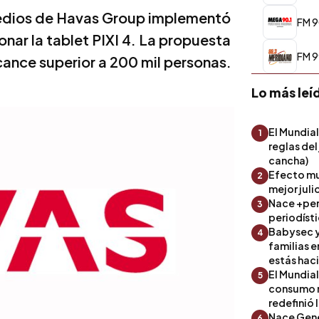
medios de Havas Group implementó
FM 9
ar la tablet PIXI 4. La propuesta
FM 9
lcance superior a 200 mil personas.
Lo más leí
El Mundial
1
reglas del
cancha)
Efecto mu
2
mejor julio
Nace +perf
3
periodíst
Babysec y
4
familias 
estás hac
El Mundial
5
consumo 
redefinió 
Nace Gene
6