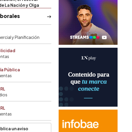
de La Nación y Olga
aborales
rcial y Planificación
blicidad
entas
ía Pública
uentas
SRL
dios
SRL
uentas
blica un aviso