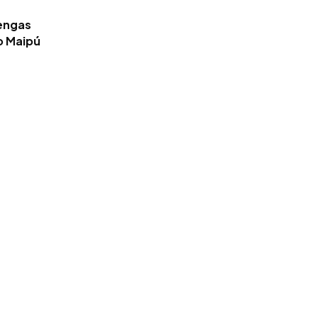
tengas
o Maipú