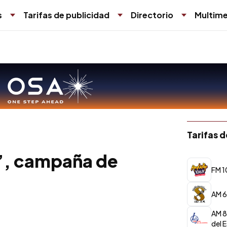
s
Tarifas de publicidad
Directorio
Multime
Tarifas 
”, campaña de
FM 1
AM 6
AM 8
del 