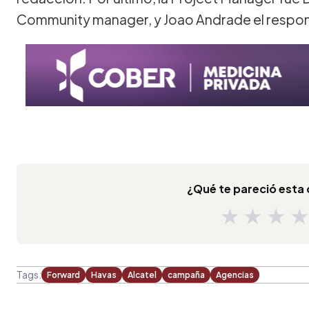
Community manager, y Joao Andrade el respon
¿Qué te pareció est
★
★
★
Tags:
Forward
Havas
Alcatel
campaña
Agencias