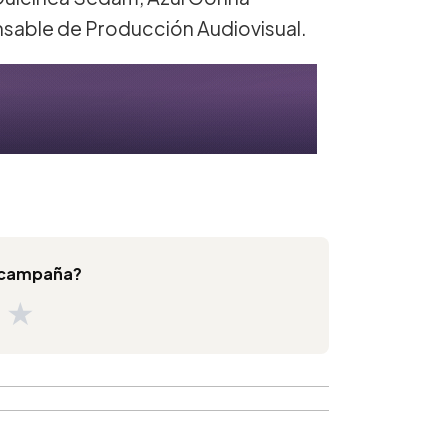
sable de Producción Audiovisual.
a campaña?
★
★