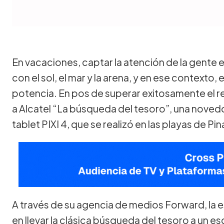
En vacaciones, captar la atención de la gente 
con el sol, el mar y la arena, y en ese contexto,
potencia. En pos de superar exitosamente el 
a Alcatel “La búsqueda del tesoro”, una nove
tablet PIXI 4, que se realizó en las playas de Pi
A través de su agencia de medios Forward, la 
en llevar la clásica búsqueda del tesoro a un esce