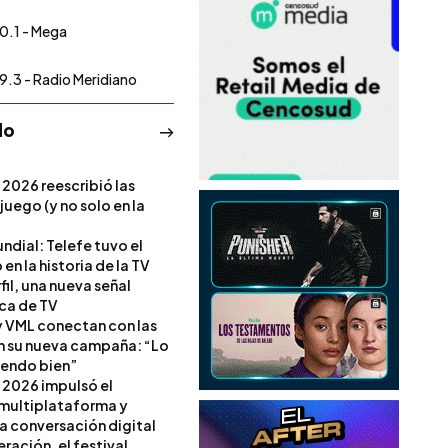
0.1 - Mega
9.3 - Radio Meridiano
do
 2026 reescribió las
 juego (y no solo en la
ndial: Telefe tuvo el
 en la historia de la TV
il, una nueva señal
ica de TV
 VML conectan con las
en su nueva campaña: “Lo
iendo bien”
 2026 impulsó el
multiplataforma y
la conversación digital
ración, el festival