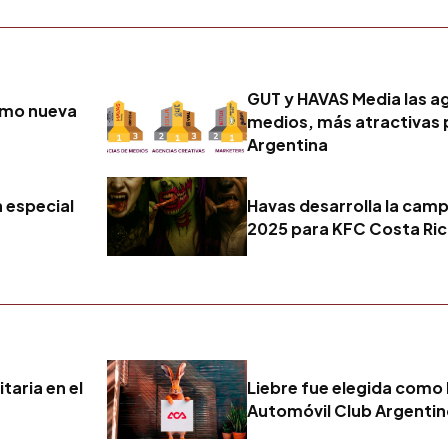
GUT y HAVAS Media las ag
omo nueva
medios, más atractivas 
Argentina
n especial
Havas desarrolla la cam
2025 para KFC Costa Ri
taria en el
Liebre fue elegida como 
Automóvil Club Argenti