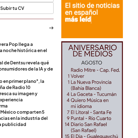
Subir tu CV
era Pop llega a
a noche histórica en el
l de Dentsu revela qué
onsumidores de la IA y de
o en primer plano", la
a de Radio 10
resca su imagen y
experiencia
orma
 México comparten 5
as en la industria del
a publicidad