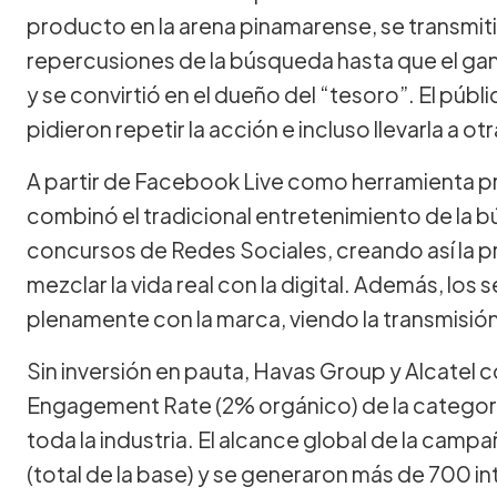
producto en la arena pinamarense, se transmit
repercusiones de la búsqueda hasta que el ga
y se convirtió en el dueño del “tesoro”. El púb
pidieron repetir la acción e incluso llevarla a o
A partir de Facebook Live como herramienta pr
combinó el tradicional entretenimiento de la 
concursos de Redes Sociales, creando así la p
mezclar la vida real con la digital. Además, los
plenamente con la marca, viendo la transmisió
Sin inversión en pauta, Havas Group y Alcatel 
Engagement Rate (2% orgánico) de la categoría
toda la industria. El alcance global de la camp
(total de la base) y se generaron más de 700 i