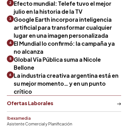
Efecto mundial: Telefe tuvo el mejor
2
julio en la historia de la TV
Google Earth incorpora inteligencia
3
artificial para transformar cualquier
lugar en una imagen personalizada
El Mundial lo confirmó: la campaña ya
4
no alcanza
Global Vía Pública suma a Nicole
5
Bellone
La industria creativa argentina está en
6
su mejor momento… y en un punto
crítico
Ofertas Laborales
Ibexamedia
Asistente Comercial y Planificación