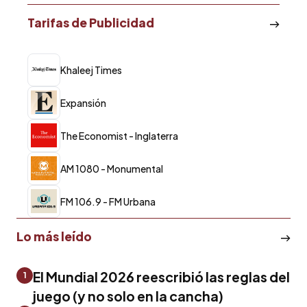
Tarifas de Publicidad
Khaleej Times
Expansión
The Economist - Inglaterra
AM 1080 - Monumental
FM 106.9 - FM Urbana
Lo más leído
El Mundial 2026 reescribió las reglas del
1
juego (y no solo en la cancha)