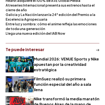
Hearst adquiere el 100% de A+E Global Media
Atreseries Internacional presenta sus estrenos hasta el
cierre de año
Galicia y La Nación lanzan la 24° edición del Premio a la
Excelencia Agropecuaria
Entre luz y sombra: cómo el anime refleja las emociones
de toda una generación
Llega una nueva edición del IAB Now
Te puede interesar
Mundial 2026: VENUE Sports y Nike
apuestan por la creatividad
estratégica
FilmSuez realizó su primera
función especial del año a sala
llena
Nike transformó la media maratón
de Buenos Aires de la mano de