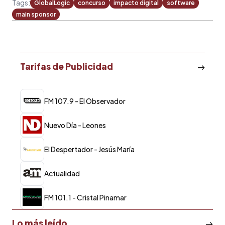
Tags:
GlobalLogic
concurso
impacto digital
software
main sponsor
Tarifas de Publicidad
FM 107.9 - El Observador
Nuevo Día - Leones
El Despertador - Jesús María
Actualidad
FM 101.1 - Cristal Pinamar
Lo más leído