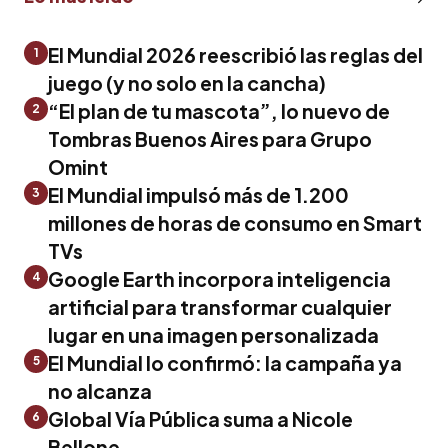
El Mundial 2026 reescribió las reglas del
1
juego (y no solo en la cancha)
“El plan de tu mascota”, lo nuevo de
2
Tombras Buenos Aires para Grupo
Omint
El Mundial impulsó más de 1.200
3
millones de horas de consumo en Smart
TVs
Google Earth incorpora inteligencia
4
artificial para transformar cualquier
lugar en una imagen personalizada
El Mundial lo confirmó: la campaña ya
5
no alcanza
Global Vía Pública suma a Nicole
6
Bellone