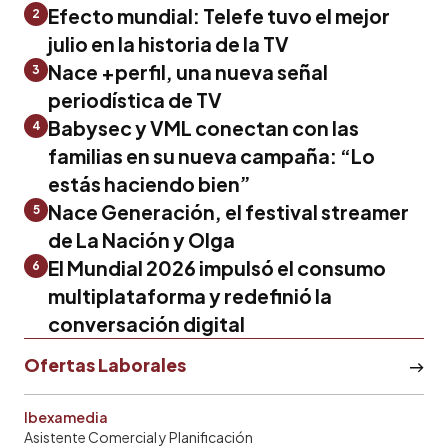
Efecto mundial: Telefe tuvo el mejor
2
julio en la historia de la TV
Nace +perfil, una nueva señal
3
periodística de TV
Babysec y VML conectan con las
4
familias en su nueva campaña: “Lo
estás haciendo bien”
Nace Generación, el festival streamer
5
de La Nación y Olga
El Mundial 2026 impulsó el consumo
6
multiplataforma y redefinió la
conversación digital
Ofertas Laborales
Ibexamedia
Asistente Comercial y Planificación