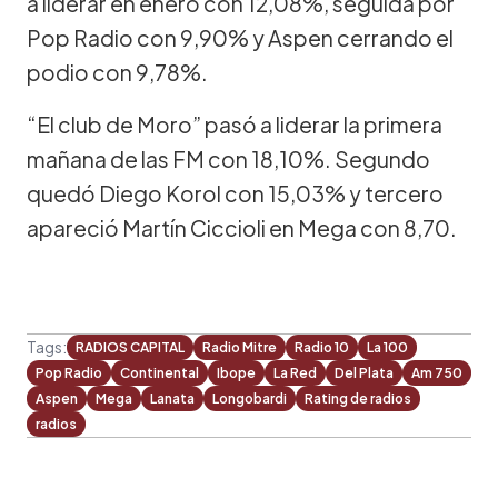
a liderar en enero con 12,08%, seguida por
Pop Radio con 9,90% y Aspen cerrando el
podio con 9,78%.
“El club de Moro” pasó a liderar la primera
mañana de las FM con 18,10%. Segundo
quedó Diego Korol con 15,03% y tercero
apareció Martín Ciccioli en Mega con 8,70.
Tags:
RADIOS CAPITAL
Radio Mitre
Radio 10
La 100
Pop Radio
Continental
Ibope
La Red
Del Plata
Am 750
Aspen
Mega
Lanata
Longobardi
Rating de radios
radios