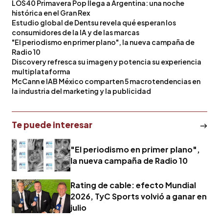
LOS40 Primavera Pop llega a Argentina: una noche
histórica en el Gran Rex
Estudio global de Dentsu revela qué esperan los
consumidores de la IA y de las marcas
"El periodismo en primer plano", la nueva campaña de
Radio 10
Discovery refresca su imagen y potencia su experiencia
multiplataforma
McCann e IAB México comparten 5 macrotendencias en
la industria del marketing y la publicidad
Te puede interesar
"El periodismo en primer plano",
la nueva campaña de Radio 10
Rating de cable: efecto Mundial
2026, TyC Sports volvió a ganar en
julio