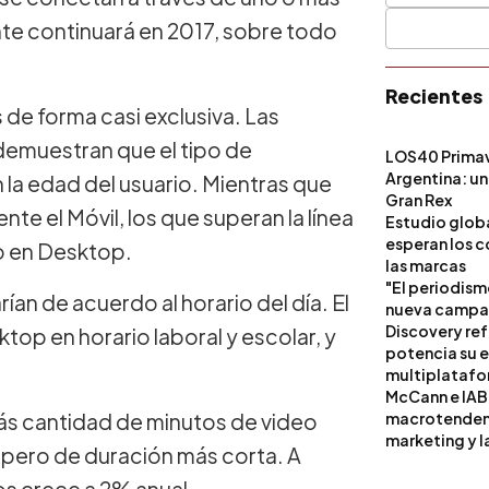
nte continuará en 2017, sobre todo
Recientes
es de forma casi exclusiva. Las
demuestran que el tipo de
LOS40 Primav
Argentina: un
 la edad del usuario. Mientras que
Gran Rex
te el Móvil, los que superan la línea
Estudio globa
esperan los c
o en Desktop.
las marcas
"El periodism
ían de acuerdo al horario del día. El
nueva campañ
Discovery ref
top en horario laboral y escolar, y
potencia su 
multiplataf
McCann e IAB
ás cantidad de minutos de video
macrotendenci
marketing y l
 pero de duración más corta. A
os crece a 2% anual.