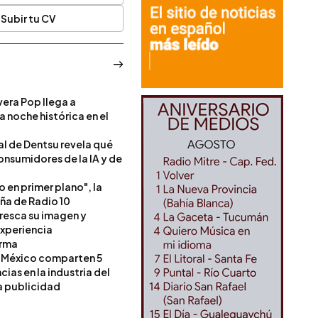
Subir tu CV
era Pop llega a
a noche histórica en el
l de Dentsu revela qué
onsumidores de la IA y de
o en primer plano", la
a de Radio 10
resca su imagen y
experiencia
orma
 México comparten 5
as en la industria del
a publicidad