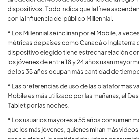
dispositivos. Todo indica que la línea ascende
con la influencia del público Millennial.
* Los Millennial se inclinan por el Mobile, a vec
métricas de países como Canadá o Inglaterra 
dispositivo elegido tiene estrecha relación con
los jóvenes de entre 18 y 24 años usan mayormen
de los 35 años ocupan más cantidad de tiemp
* Las preferencias de uso de las plataformas var
Mobile es más utilizado por las mañanas, el Desk
Tablet por las noches.
* Los usuarios mayores a 55 años consumen m
que los más jóvenes, quienes miran más videos
escala global, la cantidad de videos consumid