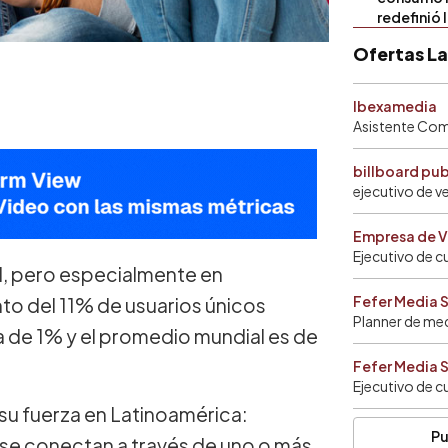
redefinió 
Ofertas L
Ibexamedia
Asistente Come
billboard pu
ejecutivo de v
Empresa de V
Ejecutivo de c
l, pero especialmente en
Fefer Media 
to del 11% de usuarios únicos
Planner de me
 de 1% y el promedio mundial es de
Fefer Media 
Ejecutivo de c
su fuerza en Latinoamérica:
Pu
 se conectan a través de uno o más