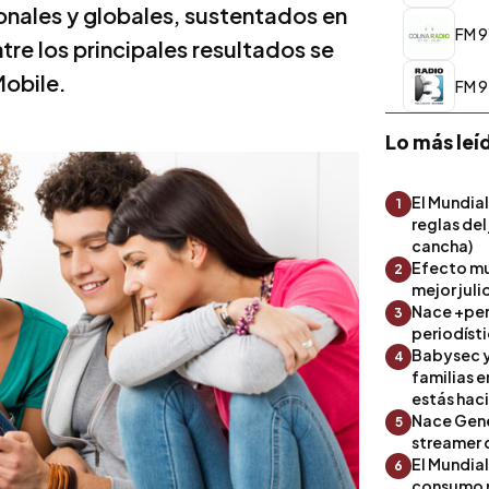
onales y globales, sustentados en
FM 9
re los principales resultados se
 Mobile.
FM 9
Lo más leí
El Mundial
1
reglas del
cancha)
Efecto mu
2
mejor julio
Nace +perf
3
periodíst
Babysec y
4
familias 
estás hac
Nace Gene
5
streamer 
El Mundial
6
consumo 