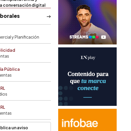
la conversación digital
aborales
rcial y Planificación
blicidad
entas
ía Pública
uentas
SRL
dios
SRL
uentas
blica un aviso