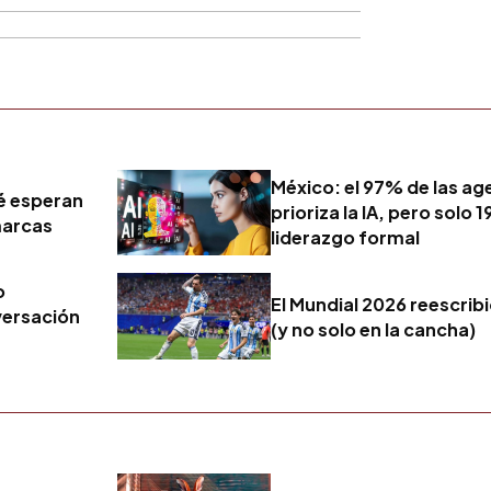
México: el 97% de las ag
ué esperan
prioriza la IA, pero solo 
marcas
liderazgo formal
o
El Mundial 2026 reescribi
versación
(y no solo en la cancha)