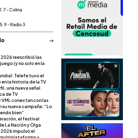
1.7 - Colina
5.9 - Radio 3
do
 2026 reescribió las
 juego (y no solo en la
ndial: Telefe tuvo el
 en la historia de la TV
il, una nueva señal
ica de TV
 VML conectan con las
en su nueva campaña: “Lo
iendo bien”
ración, el festival
de La Nación y Olga
 2026 impulsó el
multiplataforma y