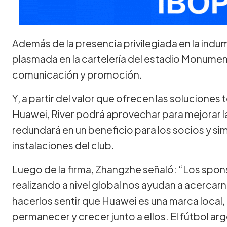
Además de la presencia privilegiada en la indu
plasmada en la cartelería del estadio Monument
comunicación y promoción.
Y, a partir del valor que ofrecen las soluciones
Huawei, River podrá aprovechar para mejorar la
redundará en un beneficio para los socios y s
instalaciones del club.
Luego de la firma, Zhangzhe señaló: “Los sp
realizando a nivel global nos ayudan a acerca
hacerlos sentir que Huawei es una marca local
permanecer y crecer junto a ellos. El fútbol arge