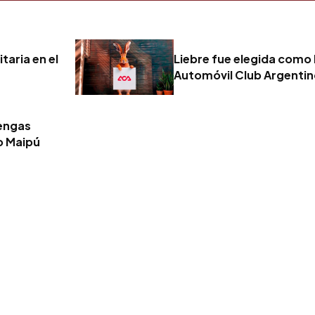
taria en el
Liebre fue elegida como 
Automóvil Club Argenti
tengas
o Maipú