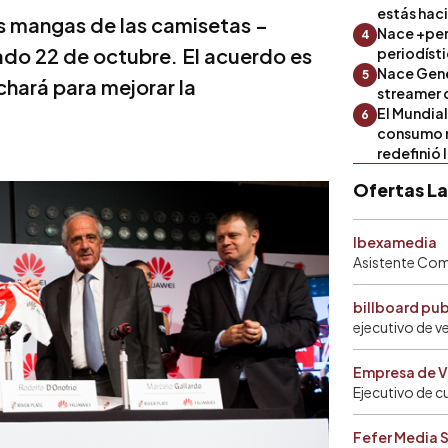
estás hac
as mangas de las camisetas –
Nace +perf
4
ábado 22 de octubre. El acuerdo es
periodíst
Nace Gene
5
hará para mejorar la
streamer 
El Mundial
6
consumo 
redefinió 
Ofertas L
Ibexamedia
Asistente Come
billboard pu
ejecutivo de v
Empresa de V
Ejecutivo de c
Fefer Media 