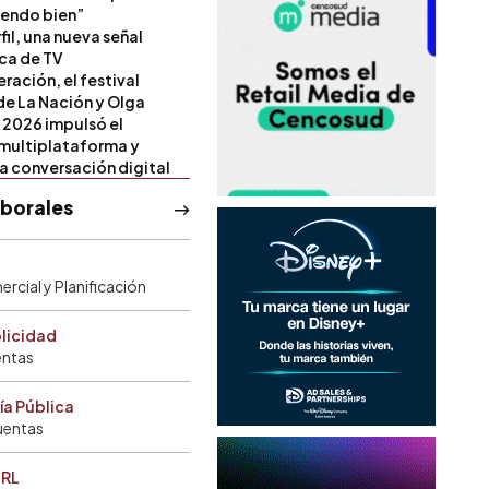
iendo bien”
il, una nueva señal
ica de TV
ración, el festival
de La Nación y Olga
 2026 impulsó el
multiplataforma y
la conversación digital
aborales
rcial y Planificación
blicidad
entas
ía Pública
uentas
SRL