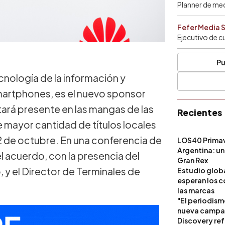
Planner de me
Fefer Media 
Ejecutivo de c
Pu
nología de la información y
martphones, es el nuevo sponsor
estará presente en las mangas de las
Recientes
ue mayor cantidad de títulos locales
22 de octubre. En una conferencia de
LOS40 Primav
Argentina: un
el acuerdo, con la presencia del
Gran Rex
, y el Director de Terminales de
Estudio globa
esperan los c
las marcas
"El periodism
nueva campañ
Discovery ref