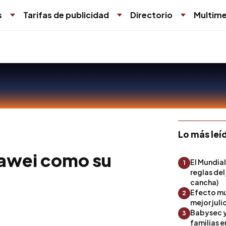
s
Tarifas de publicidad
Directorio
Multime
Lo más leí
uawei como su
El Mundial
1
reglas del
cancha)
Efecto mu
2
mejor julio
Babysec y
3
familias 