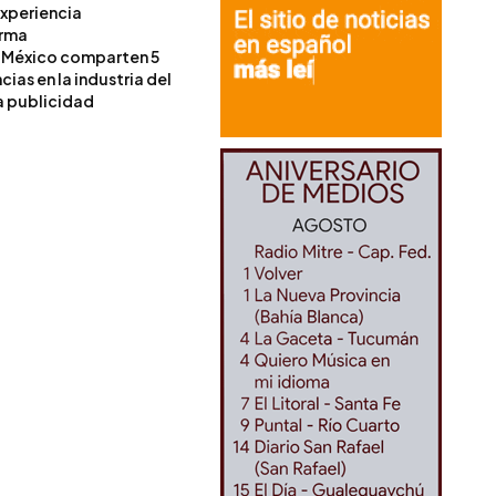
experiencia
orma
 México comparten 5
as en la industria del
a publicidad