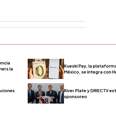
gencia
Kueski Pay, la plataform
ners la
México, se integra con 
aciones
River Plate y DIRECTV ex
sponsoreo