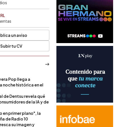
dios
SRL
uentas
blica un aviso
Subir tu CV
era Pop llega a
a noche histórica en el
l de Dentsu revela qué
onsumidores de la IA y de
o en primer plano", la
a de Radio 10
resca su imagen y