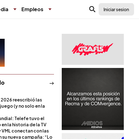
dia
Empleos
Iniciar sesion
do
 2026 reescribió las
 juego (y no solo en la
ndial: Telefe tuvo el
 en la historia de la TV
 VML conectan con las
en su nueva campaña: “Lo