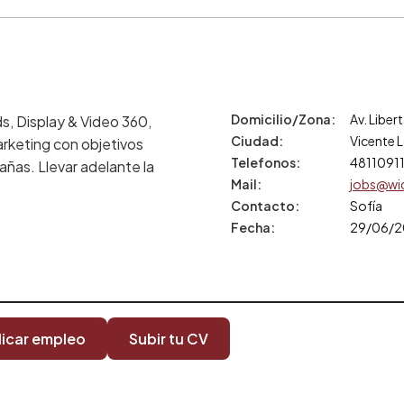
Domicilio/Zona
Av. Liber
s, Display & Video 360,
Ciudad
Vicente 
arketing con objetivos
Telefonos
4811091
ñas. Llevar adelante la
Mail
jobs@wid
Contacto
Sofía
Fecha
29/06/
licar empleo
Subir tu CV