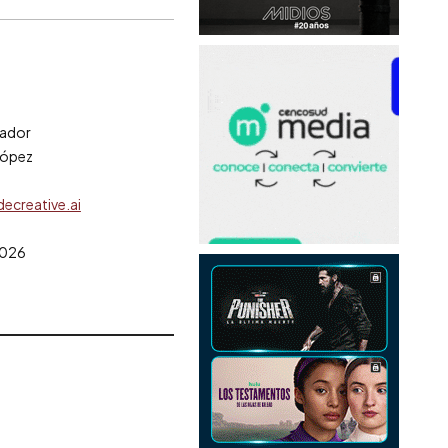
tador
López
1
ecreative.ai
2026