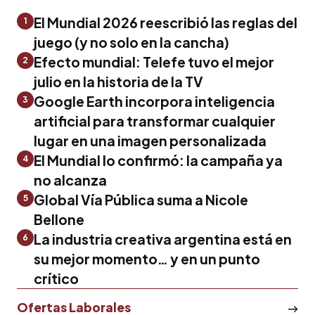
El Mundial 2026 reescribió las reglas del
1
juego (y no solo en la cancha)
Efecto mundial: Telefe tuvo el mejor
2
julio en la historia de la TV
Google Earth incorpora inteligencia
3
artificial para transformar cualquier
lugar en una imagen personalizada
El Mundial lo confirmó: la campaña ya
4
no alcanza
Global Vía Pública suma a Nicole
5
Bellone
La industria creativa argentina está en
6
su mejor momento… y en un punto
crítico
Ofertas Laborales