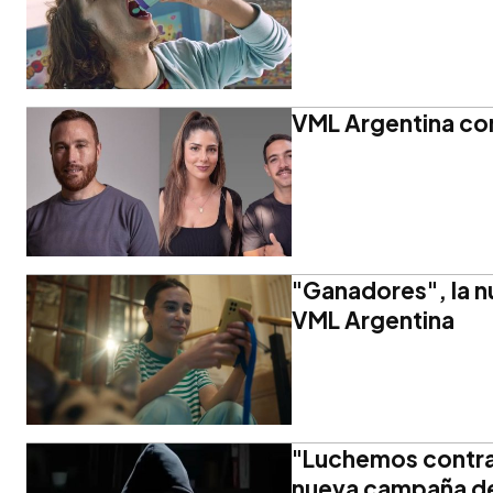
VML Argentina con
"Ganadores", la 
VML Argentina
"Luchemos contra 
nueva campaña de