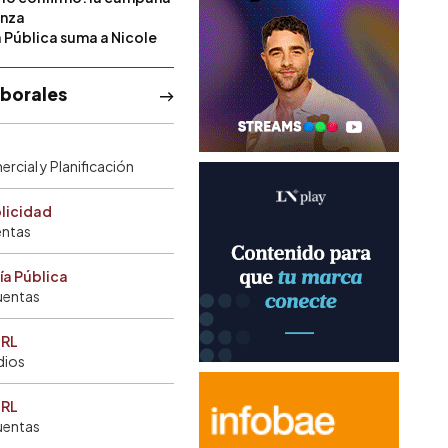
anza
a Pública suma a Nicole
aborales
rcial y Planificación
blicidad
entas
ía Pública
uentas
SRL
dios
SRL
uentas