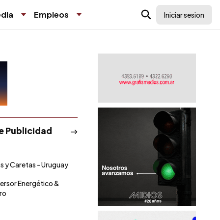
dia
Empleos
Iniciar sesion
de Publicidad
s y Caretas - Uruguay
nversor Energético &
ro