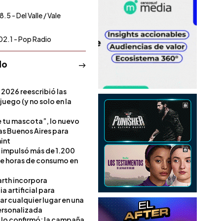
.5 - Del Valle / Vale
02.1 - Pop Radio
do
 2026 reescribió las
 juego (y no solo en la
e tu mascota”, lo nuevo
s Buenos Aires para
int
l impulsó más de 1.200
de horas de consumo en
rth incorpora
ia artificial para
ar cualquier lugar en una
rsonalizada
l lo confirmó: la campaña