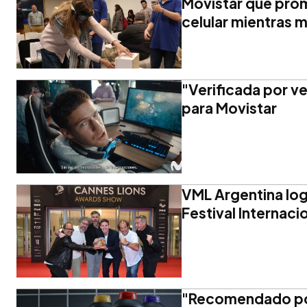
Movistar que prom
celular mientras 
"Verificada por v
para Movistar
VML Argentina log
Festival Internaci
"Recomendado por