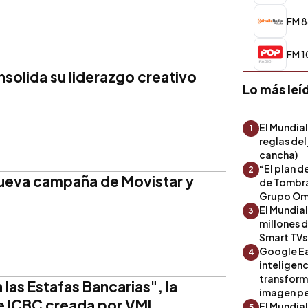
FM 88
FM 1
solida su liderazgo creativo
Lo más leí
El Mundial
1
reglas del
cancha)
“El plan d
2
nueva campaña de Movistar y
de Tombra
Grupo Om
El Mundia
3
millones 
Smart TVs
Google Ea
4
inteligenc
transform
las Estafas Bancarias", la
imagen pe
 ICBC creada por VML
El Mundia
5