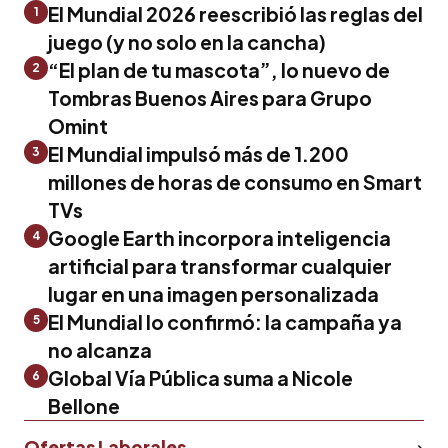
El Mundial 2026 reescribió las reglas del
1
juego (y no solo en la cancha)
“El plan de tu mascota”, lo nuevo de
2
Tombras Buenos Aires para Grupo
Omint
El Mundial impulsó más de 1.200
3
millones de horas de consumo en Smart
TVs
Google Earth incorpora inteligencia
4
artificial para transformar cualquier
lugar en una imagen personalizada
El Mundial lo confirmó: la campaña ya
5
no alcanza
Global Vía Pública suma a Nicole
6
Bellone
Ofertas Laborales