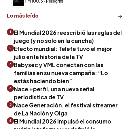
FM 100.3 - Pellegrini
Lo más leído
El Mundial 2026 reescribió las reglas del
1
juego (y no solo en la cancha)
Efecto mundial: Telefe tuvo el mejor
2
julio en la historia de la TV
Babysec y VML conectan con las
3
familias en su nueva campaña: “Lo
estás haciendo bien”
Nace +perfil, una nueva señal
4
periodística de TV
Nace Generación, el festival streamer
5
de La Nación y Olga
El Mundial 2026 impulsó el consumo
6