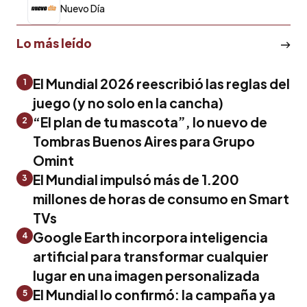
Nuevo Día
Lo más leído
El Mundial 2026 reescribió las reglas del
1
juego (y no solo en la cancha)
“El plan de tu mascota”, lo nuevo de
2
Tombras Buenos Aires para Grupo
Omint
El Mundial impulsó más de 1.200
3
millones de horas de consumo en Smart
TVs
Google Earth incorpora inteligencia
4
artificial para transformar cualquier
lugar en una imagen personalizada
El Mundial lo confirmó: la campaña ya
5