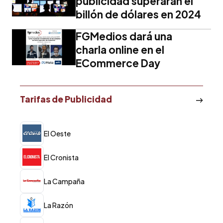
publicidad superarán el
billón de dólares en 2024
FGMedios dará una
charla online en el
ECommerce Day
Tarifas de Publicidad
El Oeste
El Cronista
La Campaña
La Razón