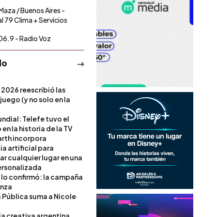
 Maza / Buenos Aires -
l 79 Clima + Servicios
06.9 - Radio Voz
do
 2026 reescribió las
 juego (y no solo en la
ndial: Telefe tuvo el
 en la historia de la TV
rth incorpora
ia artificial para
ar cualquier lugar en una
rsonalizada
l lo confirmó: la campaña
anza
a Pública suma a Nicole
ia creativa argentina