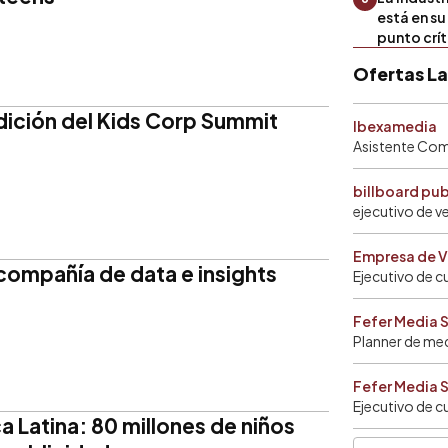
está en s
punto crí
Ofertas L
dición del Kids Corp Summit
Ibexamedia
Asistente Come
billboard pu
ejecutivo de v
Empresa de V
compañía de data e insights
Ejecutivo de c
s
Fefer Media 
Planner de me
Fefer Media 
Ejecutivo de c
 Latina: 80 millones de niños