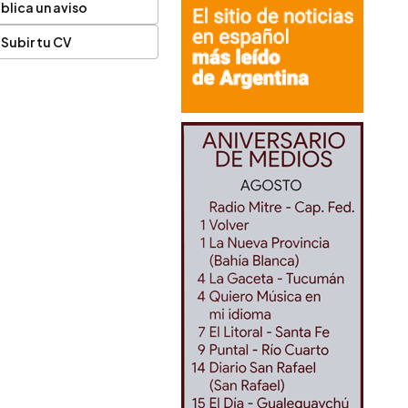
blica un aviso
Subir tu CV