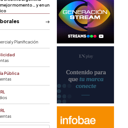
u mejor momento… y en un
tico
aborales
rcial y Planificación
blicidad
entas
ía Pública
uentas
SRL
dios
SRL
uentas