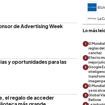
El Li
La C
onsor de Advertising Week
Lo más leí
El Mundial
1
reglas del
cancha)
Efecto mu
2
ias y oportunidades para las
mejor julio
Google Ea
3
inteligenc
transform
imagen pe
El Mundia
4
ya no alc
Global Ví
5
e, el regalo de acceder
Bellone
iblioteca más grande
La industr
6