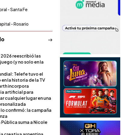
toral - Santa Fe
apital - Rosario
do
 2026 reescribió las
 juego (y no solo en la
ndial: Telefe tuvo el
 en la historia de la TV
rth incorpora
ia artificial para
ar cualquier lugar en una
rsonalizada
l lo confirmó: la campaña
anza
a Pública suma a Nicole
ia creativa argentina