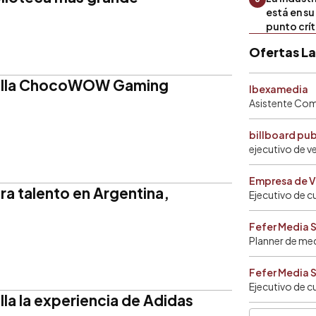
está en s
punto crí
Ofertas L
rolla ChocoWOW Gaming
Ibexamedia
Asistente Come
billboard pu
ejecutivo de v
Empresa de V
ra talento en Argentina,
Ejecutivo de c
Fefer Media 
Planner de me
Fefer Media 
Ejecutivo de c
la la experiencia de Adidas