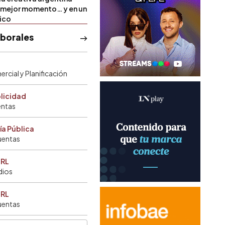
u mejor momento… y en un
tico
aborales
rcial y Planificación
blicidad
entas
ía Pública
uentas
SRL
dios
SRL
uentas