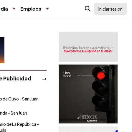
dia
Empleos
Iniciar sesion
de Publicidad
io de Cuyo - San Juan
onda - San Juan
ario de La República -
Luis