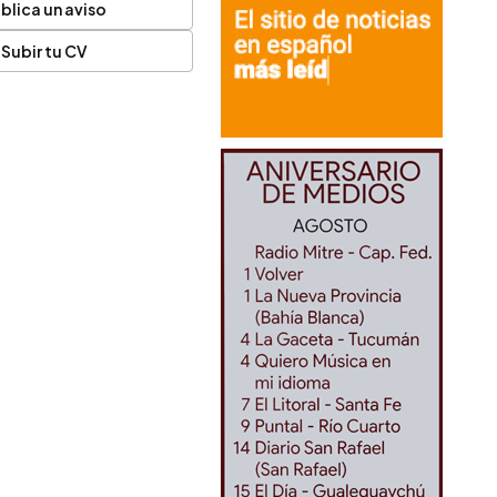
blica un aviso
Subir tu CV