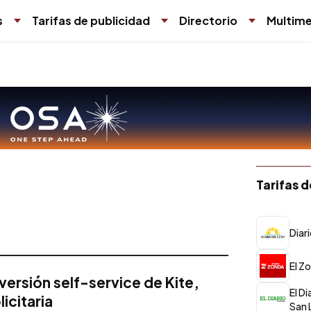
s
Tarifas de publicidad
Directorio
Multime
Tarifas 
Diar
El Z
 versión self-service de Kite,
El Di
icitaria
San 