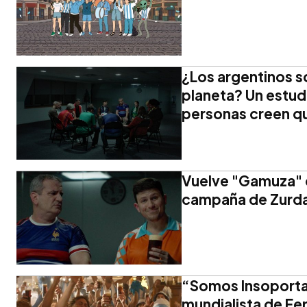
¿Los argentinos s
planeta? Un estud
personas creen qu
Vuelve "Gamuza" d
campaña de Zurda
“Somos Insoporta
mundialista de Fe