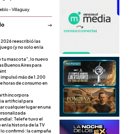
eblo - Villaguay
do
 2026 reescribió las
 juego (y no solo en la
e tu mascota”, lo nuevo
s Buenos Aires para
int
l impulsó más de 1.200
de horas de consumo en
rth incorpora
ia artificial para
ar cualquier lugar en una
rsonalizada
ndial: Telefe tuvo el
 en la historia de la TV
l lo confirmó: la campaña