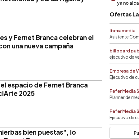
ya no alc
Ofertas L
Ibexamedia
es y Fernet Branca celebran el
Asistente Come
 con una nueva campaña
billboard pu
ejecutivo de v
Empresa de V
Ejecutivo de c
el espacio de Fernet Branca
Fefer Media 
iclArte 2025
Planner de me
Fefer Media 
Ejecutivo de c
hierbas bien puestas", lo
Pu