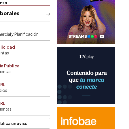
anza
aborales
rcial y Planificación
blicidad
entas
ía Pública
uentas
SRL
dios
SRL
uentas
blica un aviso