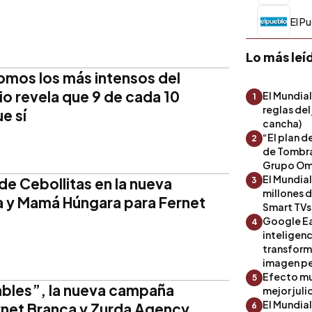
El Pu
Lo más leí
omos los más intensos del
io revela que 9 de cada 10
El Mundial
1
reglas del
e sí
cancha)
“El plan d
2
de Tombra
Grupo Om
El Mundia
e Cebollitas en la nueva
3
millones 
 y Mamá Húngara para Fernet
Smart TVs
Google Ea
4
inteligenc
transform
imagen pe
Efecto mu
5
bles”, la nueva campaña
mejor julio
El Mundia
rnet Branca y Zurda Agency
6