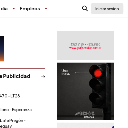
dia
Empleos
Iniciar sesion
de Publicidad
470 - LT28
olono - Esperanza
ebate Pregón -
leguay