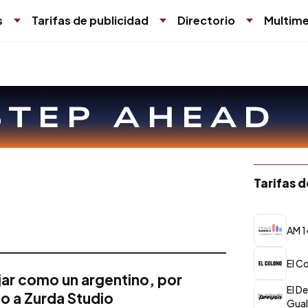
s
Tarifas de publicidad
Directorio
Multime
Tarifas 
AM 1
El C
jar como un argentino, por
El D
to a Zurda Studio
Gua