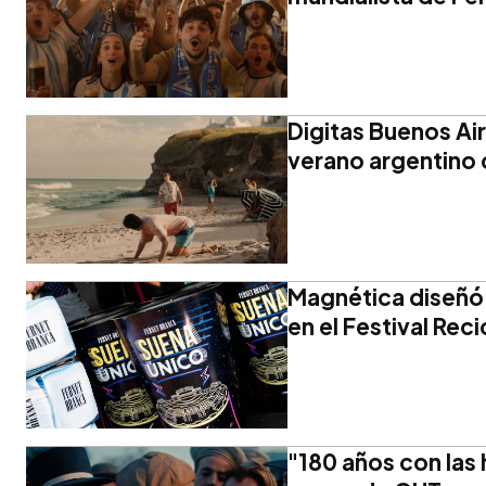
Digitas Buenos Air
verano argentino
Magnética diseñó 
en el Festival Rec
"180 años con las 