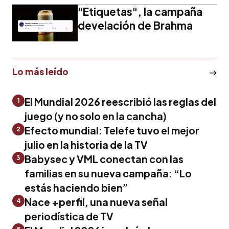
"Etiquetas", la campaña
develación de Brahma
Lo más leído
El Mundial 2026 reescribió las reglas del
1
juego (y no solo en la cancha)
Efecto mundial: Telefe tuvo el mejor
2
julio en la historia de la TV
Babysec y VML conectan con las
3
familias en su nueva campaña: “Lo
estás haciendo bien”
Nace +perfil, una nueva señal
4
periodística de TV