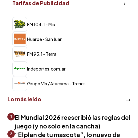
Tarifas de Publicidad
FM 104.1 - Mia
Huarpe - San Juan
FM 95.1 - Terra
lndeportes.com.ar
Grupo Vía / Atacama - Trenes
Lo más leído
El Mundial 2026 reescribió las reglas del
1
juego (y no solo en la cancha)
“El plan de tu mascota”, lo nuevo de
2