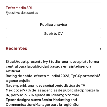
Fefer Media SRL
Ejecutivo de cuentas
Publica un aviso
Subir tu CV
Recientes
StackAdapt presenta Ivy Studio, una nueva plataforma
central para la publicidad basada en la inteligencia
artificial
Rating de cable: efecto Mundial 2026, TyC Sports volvió
a ganar en julio
Nace +perfil, una nueva señal periodística de TV
México: el 97% de las agencias de publicidad prioriza la
IA, pero solo 19% ejerce un liderazgo formal
Epson designa nueva Senior Marketing and
Communications Manager para la región Sur