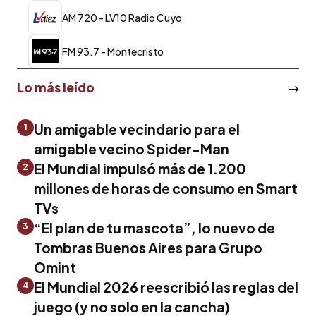
AM 720 - LV10 Radio Cuyo
FM 93.7 - Montecristo
Lo más leído
Un amigable vecindario para el
1
amigable vecino Spider-Man
El Mundial impulsó más de 1.200
2
millones de horas de consumo en Smart
TVs
“El plan de tu mascota”, lo nuevo de
3
Tombras Buenos Aires para Grupo
Omint
El Mundial 2026 reescribió las reglas del
4
juego (y no solo en la cancha)