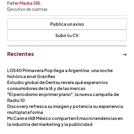
Fefer Media SRL
Ejecutivo de cuentas
Publica un aviso
Subir tu CV
Recientes
LOS40 Primavera Pop llega a Argentina: una noche
histórica en el Gran Rex
Estudio global de Dentsu revela qué esperan los
consumidores de la IA y de las marcas
"El periodismo en primer plano", la nueva campaña de
Radio 10
Discovery refresca su imagen y potencia su experiencia
multiplataforma
McCann e IAB México comparten 5 macrotendencias en
la industria del marketing y la publicidad