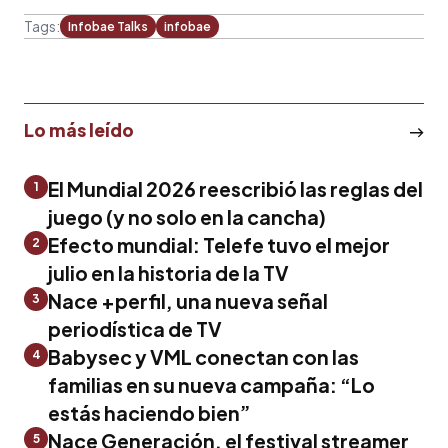
Tags:
Infobae Talks
infobae
Lo más leído
El Mundial 2026 reescribió las reglas del
1
juego (y no solo en la cancha)
Efecto mundial: Telefe tuvo el mejor
2
julio en la historia de la TV
Nace +perfil, una nueva señal
3
periodística de TV
Babysec y VML conectan con las
4
familias en su nueva campaña: “Lo
estás haciendo bien”
Nace Generación, el festival streamer
5