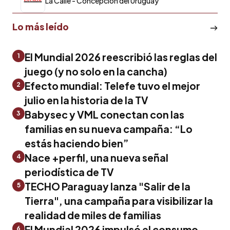
La Calle - Concepción del Uruguay
Lo más leído
El Mundial 2026 reescribió las reglas del
1
juego (y no solo en la cancha)
Efecto mundial: Telefe tuvo el mejor
2
julio en la historia de la TV
Babysec y VML conectan con las
3
familias en su nueva campaña: “Lo
estás haciendo bien”
Nace +perfil, una nueva señal
4
periodística de TV
TECHO Paraguay lanza "Salir de la
5
Tierra", una campaña para visibilizar la
realidad de miles de familias
El Mundial 2026 impulsó el consumo
6