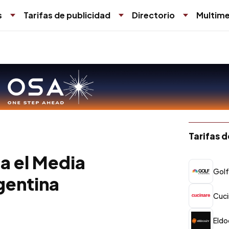
s
Tarifas de publicidad
Directorio
Multime
Tarifas 
a el Media
Golf
gentina
Cuci
Eldo