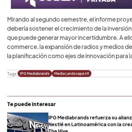
Mirando al segundo semestre, el informe proye
debería sostener el crecimiento de la inversió
que puede generar mayor incertidumbre. A ello
commerce, la expansión de radios y medios de s
la planificación como ejes de innovación para 
Tags:
IPG Mediabrands
Media Landscape H1
Te puede interesar
IPG Mediabrands refuerza su alian
Nestlé en Latinoamérica con la cre
The Hive