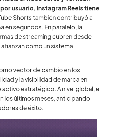
or usuario, Instagram Reels tiene
Tube Shorts también contribuyó a
a en segundos. En paralelo, la
formas de streaming cubren desde
e afianzan como un sistema
e como vector de cambio en los
dad y la visibilidad de marca en
activo estratégico. A nivel global, el
en los últimos meses, anticipando
adores de éxito.