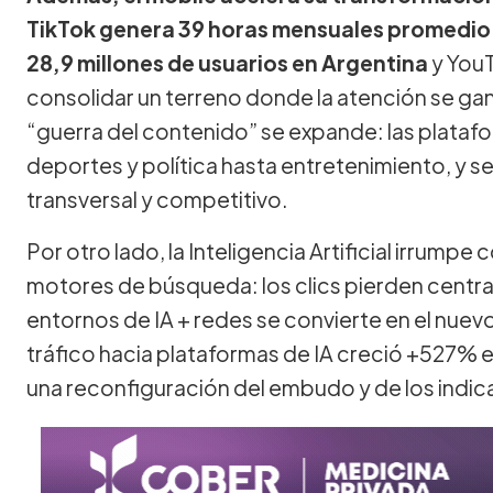
TikTok genera 39 horas mensuales promedio p
28,9 millones de usuarios en Argentina
y You
consolidar un terreno donde la atención se gan
“guerra del contenido” se expande: las plata
deportes y política hasta entretenimiento, y s
transversal y competitivo.
Por otro lado, la Inteligencia Artificial irrump
motores de búsqueda: los clics pierden centrali
entornos de IA + redes se convierte en el nuevo 
tráfico hacia plataformas de IA creció +527% 
una reconfiguración del embudo y de los indic