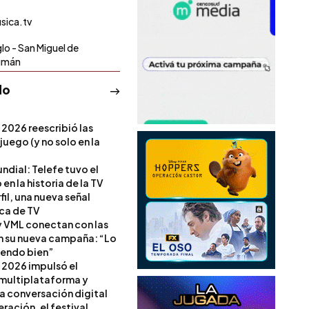
sica.tv
glo - San Miguel de
umán
do
 2026 reescribió las
 juego (y no solo en la
ndial: Telefe tuvo el
 en la historia de la TV
il, una nueva señal
ica de TV
 VML conectan con las
en su nueva campaña: “Lo
iendo bien”
 2026 impulsó el
multiplataforma y
la conversación digital
ración, el festival