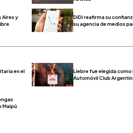
 Aires y
DiDi reafirma su confianz
ibre
su agencia de medios p
taria en el
Liebre fue elegida como 
Automóvil Club Argenti
tengas
o Maipú