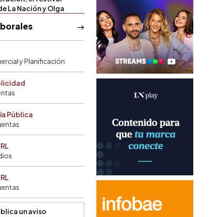
de La Nación y Olga
aborales
rcial y Planificación
blicidad
entas
ía Pública
uentas
SRL
dios
SRL
uentas
blica un aviso