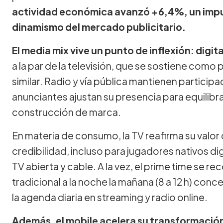
actividad económica avanzó +6,4%, un impuls
dinamismo del mercado publicitario.
El media mix vive un punto de inflexión: digi
a la par de la televisión, que se sostiene como
similar. Radio y vía pública mantienen particip
anunciantes ajustan su presencia para equilibr
construcción de marca.
En materia de consumo, la TV reafirma su valo
credibilidad, incluso para jugadores nativos di
TV abierta y cable. A la vez, el prime time se r
tradicional a la noche la mañana (8 a 12 h) co
la agenda diaria en streaming y radio online.
Además, el mobile acelera su transformación 