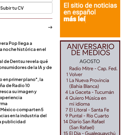
Subir tu CV
era Pop llega a
a noche histórica en el
l de Dentsu revela qué
onsumidores de la IA y de
o en primer plano", la
a de Radio 10
resca su imagen y
experiencia
orma
 México comparten 5
as en la industria del
a publicidad