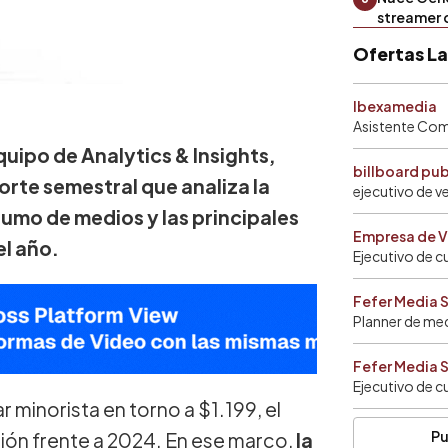
streamer 
Ofertas L
Ibexamedia
Asistente Come
uipo de Analytics & Insights,
billboard pu
orte semestral que analiza la
ejecutivo de v
nsumo de medios y las principales
Empresa de V
l año.
Ejecutivo de c
Fefer Media 
Planner de me
Fefer Media 
Ejecutivo de c
r minorista en torno a $1.199, el
Pu
ión frente a 2024. En ese marco,
la