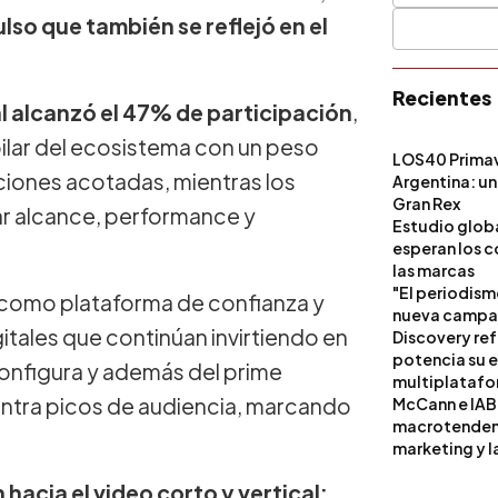
o que también se reflejó en el
Recientes
tal alcanzó el 47% de participación
,
 pilar del ecosistema con un peso
LOS40 Primav
aciones acotadas, mientras los
Argentina: un
Gran Rex
ar alcance, performance y
Estudio globa
esperan los c
las marcas
"El periodism
r como plataforma de confianza y
nueva campañ
gitales que continúan invirtiendo en
Discovery ref
potencia su 
econfigura y además del prime
multiplataf
ncentra picos de audiencia, marcando
McCann e IAB
macrotendenci
marketing y l
hacia el video corto y vertical: