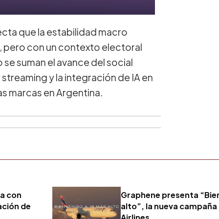
cta que la estabilidad macro
n, pero con un contexto electoral
 se suman el avance del social
treaming y la integración de IA en
las marcas en Argentina.
za con
Graphene presenta “Bien
ación de
alto”, la nueva campaña
Airlines