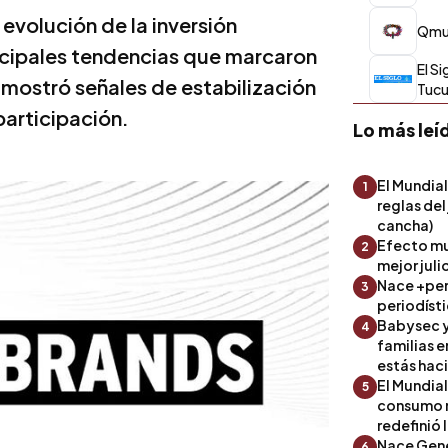
 evolución de la inversión
Qmu
incipales tendencias que marcaron
El Si
 mostró señales de estabilización
Tuc
participación.
Lo más leí
El Mundial
1
reglas del
cancha)
Efecto mu
2
mejor julio
Nace +perf
3
periodíst
Babysec y
4
familias 
estás hac
El Mundial
5
consumo 
redefinió 
Nace Gene
6