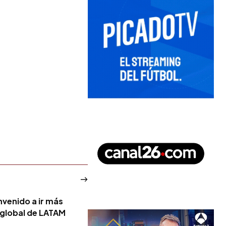
venido a ir más
 global de LATAM