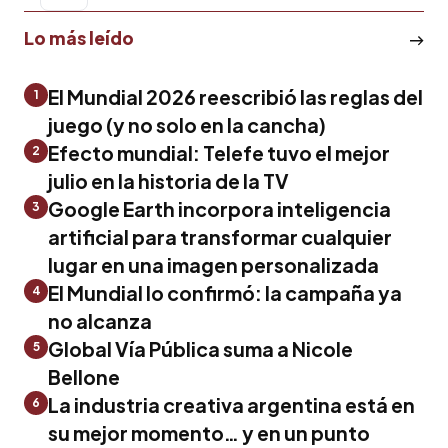
Lo más leído
El Mundial 2026 reescribió las reglas del
1
juego (y no solo en la cancha)
Efecto mundial: Telefe tuvo el mejor
2
julio en la historia de la TV
Google Earth incorpora inteligencia
3
artificial para transformar cualquier
lugar en una imagen personalizada
El Mundial lo confirmó: la campaña ya
4
no alcanza
Global Vía Pública suma a Nicole
5
Bellone
La industria creativa argentina está en
6
su mejor momento… y en un punto