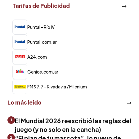
Tarifas de Publicidad
Puntal - Río IV
Puntal.com.ar
A24.com
Genios.com.ar
FM 97.7 - Rivadavia / Milenium
Lo más leído
El Mundial 2026 reescribió las reglas del
1
juego (y no solo en la cancha)
“El plan de tu mascota”, lo nuevo de
2