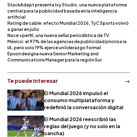
StackAdapt presenta Ivy Studio, una nueva plataforma
central para la publicidad basada en la inteligencia
artificial
Rating de cable: efecto Mundial 2026, TyC Sports volvió
a ganar en julio
Nace +perfil, una nueva señal periodística de TV
México: el 97% de las agencias de publicidad prioriza la
IA, pero solo 19% ejerce un liderazgo formal
Epson designa nueva Senior Marketing and
Communications Manager para la región Sur
Te puede interesar
El Mundial 2026 impulsó el
consumo multiplataforma y
redefinió la conversación digital
El Mundial 2026 reescribió las
reglas del juego (y no solo en la
cancha)