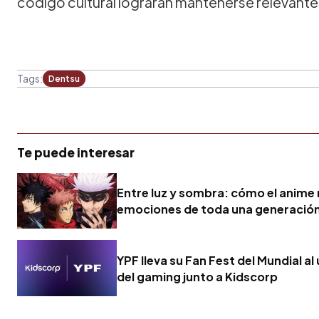
código cultural lograrán mantenerse relevante
Tags:
Dentsu
Te puede interesar
Entre luz y sombra: cómo el anime r
emociones de toda una generació
YPF lleva su Fan Fest del Mundial al
del gaming junto a Kidscorp