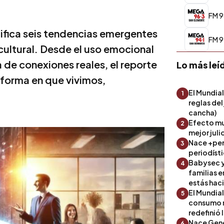
FM 9
ifica seis tendencias emergentes
FM 9
cultural. Desde el uso emocional
da de conexiones reales, el reporte
Lo más leí
 forma en que vivimos,
El Mundial
1
reglas del
cancha)
Efecto mu
2
mejor julio
Nace +perf
3
periodíst
Babysec y
4
familias 
estás hac
El Mundial
5
consumo 
redefinió 
Nace Gene
6