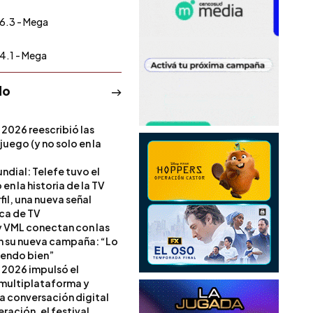
6.3 - Mega
4.1 - Mega
do
 2026 reescribió las
 juego (y no solo en la
ndial: Telefe tuvo el
 en la historia de la TV
il, una nueva señal
ica de TV
 VML conectan con las
en su nueva campaña: “Lo
iendo bien”
 2026 impulsó el
multiplataforma y
la conversación digital
ración, el festival