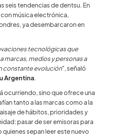
tas seis tendencias de dentsu. En
 con música electrónica,
n Londres, ya desembarcaron en
ovaciones tecnológicas que
n a marcas, medios y personas a
en constante evolución
", señaló
u Argentina
.
tá ocurriendo, sino que ofrece una
fían tanto a las marcas como a la
isaje de hábitos, prioridades y
idad: pasar de ser emisoras para
lo quienes sepan leer este nuevo