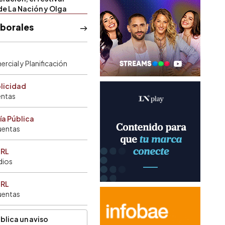
de La Nación y Olga
aborales
rcial y Planificación
blicidad
entas
ía Pública
uentas
SRL
dios
SRL
uentas
blica un aviso