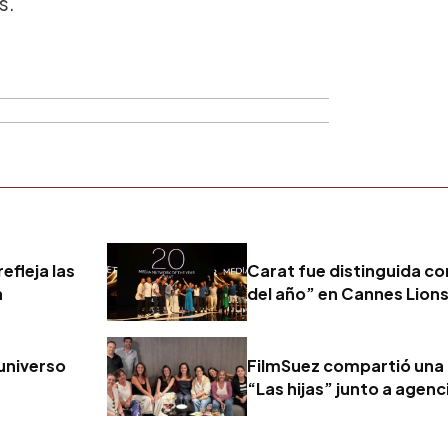
s.
efleja las
Carat fue distinguida c
n
del año” en Cannes Lion
 universo
FilmSuez compartió una 
“Las hijas” junto a agen