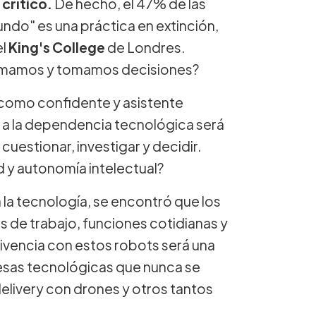
crítico.
De hecho, el 47% de las
do" es una práctica en extinción,
el
King's College
de Londres.
ormamos y tomamos decisiones?
e como confidente y asistente
 a la dependencia tecnológica será
uestionar, investigar y decidir.
d y autonomía intelectual?
la tecnología, se encontró que los
de trabajo, funciones cotidianas y
vivencia con estos robots será una
omesas tecnológicas que nunca se
elivery con drones y otros tantos