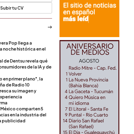
Subir tu CV
era Pop llega a
a noche histórica en el
l de Dentsu revela qué
onsumidores de la IA y de
o en primer plano", la
a de Radio 10
resca su imagen y
experiencia
orma
 México comparten 5
as en la industria del
a publicidad