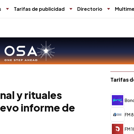
s
Tarifas de publicidad
Directorio
Multime
Tarifas 
nal y rituales
Bond
uevo informe de
FM 8
FM 10