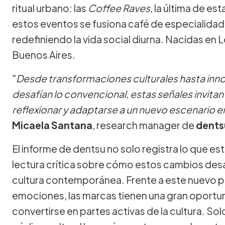
ritual urbano: las
Coffee Raves
, la última de es
estos eventos se fusiona café de especialidad
redefiniendo la vida social diurna. Nacidas e
Buenos Aires.
"
Desde transformaciones culturales hasta inn
desafían lo convencional, estas señales invita
reflexionar y adaptarse a un nuevo escenario 
Micaela Santana
, research manager de
dents
El informe de dentsu no solo registra lo que es
lectura crítica sobre cómo estos cambios desa
cultura contemporánea. Frente a este nuevo pa
emociones, las marcas tienen una gran oportun
convertirse en partes activas de la cultura. So