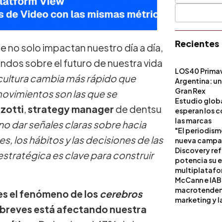
Recientes
ue no solo impactan nuestro día a día,
ndos sobre el futuro de nuestra vida
LOS40 Primav
cultura cambia más rápido que
Argentina: un
Gran Rex
movimientos son las que se
Estudio globa
zotti
,
strategy manager
de dentsu
esperan los c
las marcas
no dar señales claras sobre hacia
"El periodism
 los hábitos y las decisiones de las
nueva campañ
Discovery ref
estratégica es clave para construir
potencia su 
multiplataf
McCann e IAB
macrotendenci
 es el fenómeno de los
cerebros
marketing y l
s breves está afectando nuestra