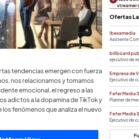
streamer 
Ofertas L
Ibexamedia
Asistente Come
billboard pu
ejecutivo de v
ertas tendencias emergen con fuerza
Empresa de V
amos, nos relacionamos y tomamos
Ejecutivo de c
fidente emocional, el regreso a las
Fefer Media 
ros adictos a la dopamina de TikTok y
Planner de me
e los fenómenos que analiza el nuevo
Fefer Media 
Ejecutivo de c
Pu