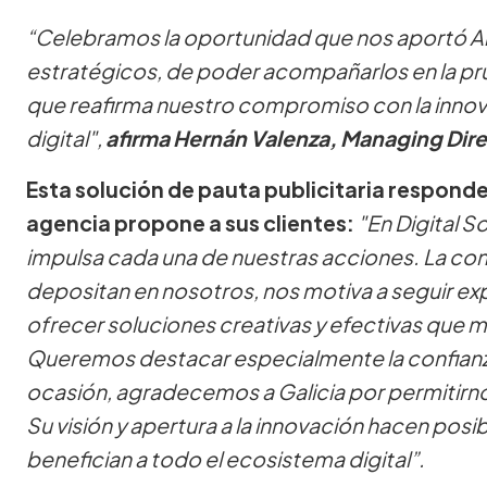
“Celebramos la oportunidad que nos aportó Ar
estratégicos, de poder acompañarlos en la pr
que reafirma nuestro compromiso con la inno
digital",
afirma Hernán Valenza, Managing Direc
Esta solución de pauta publicitaria responde 
agencia propone a sus clientes:
"En Digital S
impulsa cada una de nuestras acciones. La conf
depositan en nosotros, nos motiva a seguir ex
ofrecer soluciones creativas y efectivas que m
Queremos destacar especialmente la confianza 
ocasión, agradecemos a Galicia por permitirno
Su visión y apertura a la innovación hacen pos
benefician a todo el ecosistema digital”.