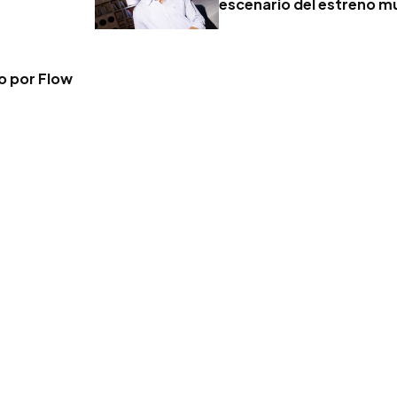
escenario del estreno mu
vo por Flow