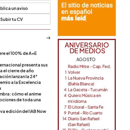
blica un aviso
Subir tu CV
ere el 100% de A+E
a
ternacional presenta sus
a el cierre de año
Nación lanzan la 24°
remio a la Excelencia
a
ombra: cómo el anime
mociones de toda una
va edición del IAB Now