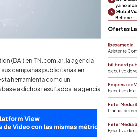
ya no alc
Global Ví
6
Bellone
Ofertas L
Ibexamedia
Asistente Come
on (DAI) en TN.com.ar, la agencia
billboard pu
e sus campañas publicitarias en
ejecutivo de v
esta herramienta como un
Empresa de V
n base a dichos resultados la agencia
Ejecutivo de c
Fefer Media 
Planner de me
Fefer Media 
Ejecutivo de c