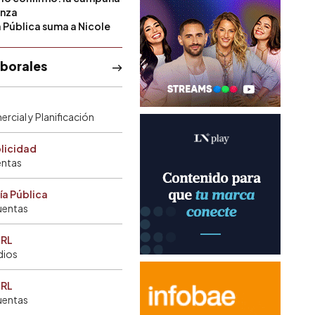
anza
a Pública suma a Nicole
aborales
rcial y Planificación
blicidad
entas
ía Pública
uentas
SRL
dios
SRL
uentas