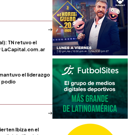
al): TN retuvo el
y LaCapital.com.ar
 mantuvo el liderazgo
l podio
erten Ibiza en el