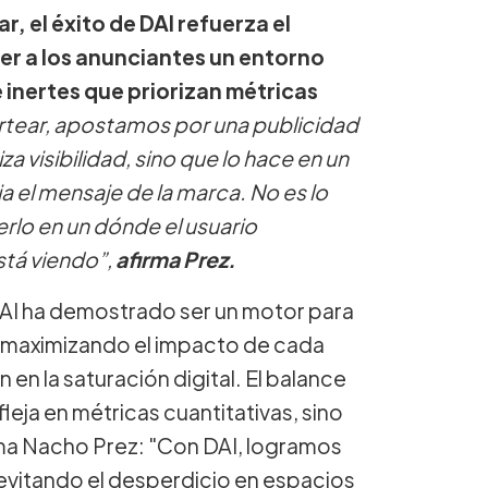
, el éxito de DAI refuerza el
er a los anunciantes un entorno
 inertes que priorizan métricas
rtear, apostamos por una publicidad
 visibilidad, sino que lo hace en un
 el mensaje de la marca. No es lo
rlo en un dónde el usuario
stá viendo”,
afirma Prez.
 DAI ha demostrado ser un motor para
as, maximizando el impacto de cada
 en la saturación digital. El balance
fleja en métricas cuantitativas, sino
irma Nacho Prez: "Con DAI, logramos
 evitando el desperdicio en espacios