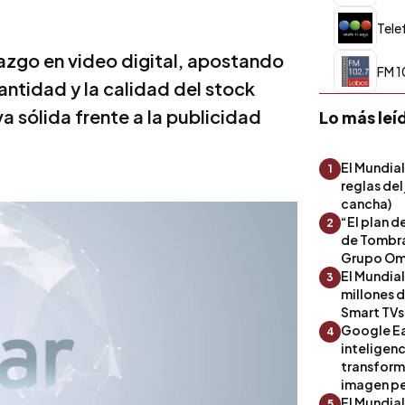
Tele
razgo en video digital, apostando
FM 1
antidad y la calidad del stock
va sólida frente a la publicidad
Lo más leí
El Mundial
1
reglas del
cancha)
“El plan d
2
de Tombra
Grupo Om
El Mundia
3
millones 
Smart TVs
Google Ea
4
inteligenc
transform
imagen pe
El Mundia
5