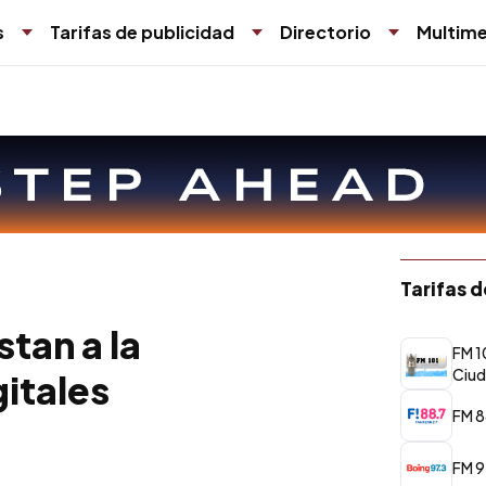
s
Tarifas de publicidad
Directorio
Multime
Tarifas 
stan a la
FM 1
Ciud
itales
FM 8
FM 9