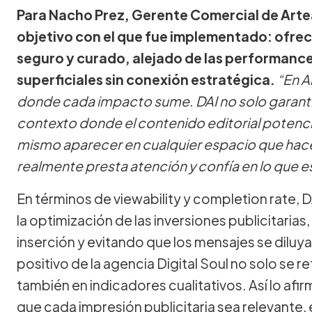
Para Nacho Prez, Gerente Comercial de Artear
objetivo con el que fue implementado: ofrec
seguro y curado, alejado de las performance
superficiales sin conexión estratégica.
“En A
donde cada impacto sume. DAI no solo garantiza
contexto donde el contenido editorial potencia
mismo aparecer en cualquier espacio que hace
realmente presta atención y confía en lo que e
En términos de viewability y completion rate,
la optimización de las inversiones publicitari
inserción y evitando que los mensajes se diluyan
positivo de la agencia Digital Soul no solo se re
también en indicadores cualitativos. Así lo af
que cada impresión publicitaria sea relevante,