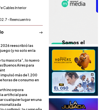
fe Cables Interior
02.7 - Reencuentro
do
 2026 reescribió las
 juego (y no solo en la
e tu mascota”, lo nuevo
s Buenos Aires para
int
l impulsó más de 1.200
de horas de consumo en
rth incorpora
ia artificial para
ar cualquier lugar en una
rsonalizada
l lo confirmó: la campaña