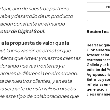
Pu
tear, uno de nuestros partners
ueba y desarrollo de un producto
vación constante en el mundo
tor de Digital Soul.
Recientes
a la propuesta de valor que la
Hearst adqui
oul, la innovación es el motor que
Global Medi
Atreseries In
ianza que Artear y nuestros clientes
estrenos hast
Galicia y La 
plorando nuevas fronteras y a
edición del P
arquen la diferencia en el mercado.
Agropecuari
Entre luz y s
de nuestros clientes, y en esta
refleja las e
s ser parte de esta valiosa prueba.
generación
Llega una nue
ible este tipo de colaboraciones que