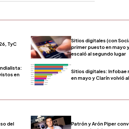
Sitios digitales (con Soci
26, TyC
primer puesto en mayo 
escaló al segundo lugar
ndialista:
Sitios digitales: Infobae
vistos en
en mayo y Clarín volvió a
eso del
Patrón y Arón Piper convi